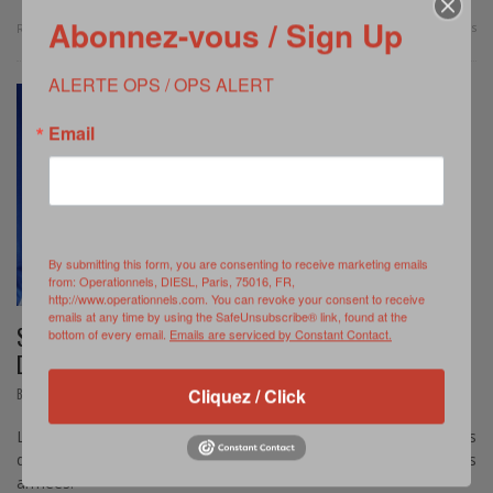
Abonnez-vous / Sign Up
0 Comments
Read more
ALERTE OPS / OPS ALERT
Email
By submitting this form, you are consenting to receive marketing emails
from: Operationnels, DIESL, Paris, 75016, FR,
http://www.operationnels.com. You can revoke your consent to receive
emails at any time by using the SafeUnsubscribe® link, found at the
SELON L’AMIRAL ROGEL, « NOUS SOMMES
bottom of every email.
Emails are serviced by Constant Contact.
DÉSORMAIS À FLUX TENDUS »
,
Cliquez / Click
BREVE
OCTOBRE 17, 2014
Le chef d’état-major de la marine a été auditionné par les
députés de la commission de la défense nationale et des forces
armées.