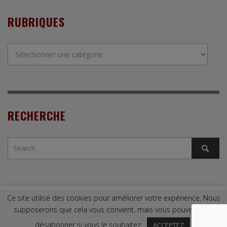
RUBRIQUES
Rubriques
RECHERCHE
Ce site utilise des cookies pour améliorer votre expérience. Nous
Copyright © 2009. Tous droits réservés. |
Mentions légales
|
Contact
supposerons que cela vous convient, mais vous pouvez vous
Copyright © 2009. All rights reserved. |
Legal Terms
|
Contact
désabonner si vous le souhaitez.
ACCEPTEZ
↑ Back to top