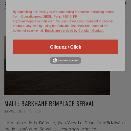
grandissante de l’activité des armées. Tel est le sujet d’un récent
rapport parlementaire très intéressant.
By submitting this form, you are consenting to receive marketing emails
from: Operationnels, DIESL, Paris, 75016, FR,
http://www.operationnels.com. You can revoke your consent to receive
0 Comments
Read more
emails at any time by using the SafeUnsubscribe® link, found at the
bottom of every email.
Emails are serviced by Constant Contact.
Cliquez / Click
MALI : BARKHANE REMPLACE SERVAL
,
BREVE
JUILLET 13, 2014
Le ministre de la Défense, Jean-Yves Le Drian, l’a officialisé ce
matin. L’opération Serval est désormais achevée.