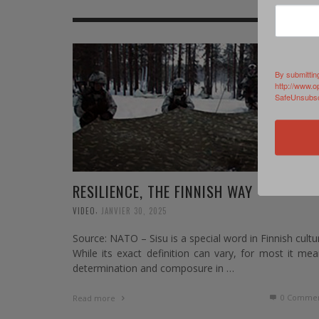
MER
MER
MER
SU
SOUTIEN SANTÉ
FORMATION/ ENTRAÎNEMENT
FORMATION/ ENTRA
AU
SOUTIEN CARBURANT
INDUSTRIES
INDUSTRIES
SP
By submittin
http://www.o
SafeUnsubscr
MCO
ARMÉES ÉTRANGÈRES
ARMÉES ÉTRANGÈRE
SÉ
FORMATION/ ENTRAÎNEMENT
IN
INDUSTRIES
FO
RESILIENCE, THE FINNISH WAY
ARMÉES ÉTRANGÈRES
,
VIDEO
JANVIER 30, 2025
Source: NATO – Sisu is a special word in Finnish cultu
While its exact definition can vary, for most it me
determination and composure in …
0 Commen
Read more