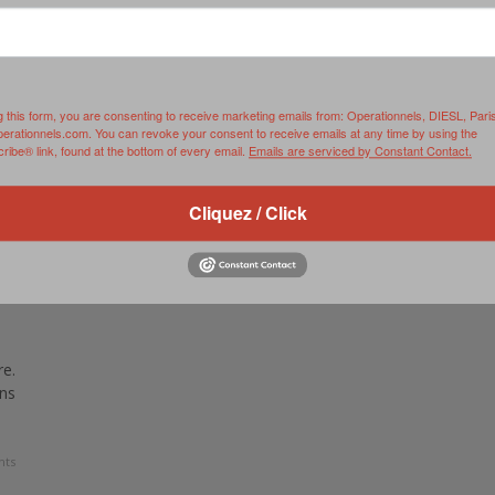
RVIE
SECURITY
HISTOIRE
2012
ÎNEMENT
TONOMIE
TRAINING
LE COIN DE LA « REDACCHEF »
2013
ORT
SURVIVAL / AUTONOMY / SPORT
L’ŒIL DE ROMAIN PETIT
2014
g this form, you are consenting to receive marketing emails from: Operationnels, DIESL, Pari
perationnels.com. You can revoke your consent to receive emails at any time by using the
ibe® link, found at the bottom of every email.
Emails are serviced by Constant Contact.
S
CURITÉ PRIVÉE
INDUSTRIES
JEUNES AUTEURS
2015
DUSTRIES
DOCUMENTATION THÉMATIQUE
2016
Cliquez / Click
RCES DE SÉCURITÉ ÉTRANGÈRES
VIDÉO
2017
PODCAST
2018
EVÈNEMENT
2019
re.
2020
ans
2021
ts
2022