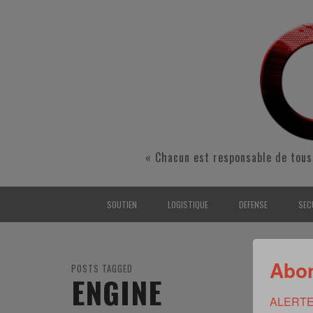
« Chacun est responsable de tous
SOUTIEN
LOGISTIQUE
DEFENSE
SEC
INTERARMÉES
INTERARMÉES
INTERARMÉES
SÉ
Abon
TERRE
TERRE
TERRE
RÉ
POSTS TAGGED
ENGINE
AIR
AIR
AIR
FO
ALERTE