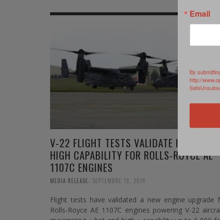
MER
MER
MER
SU
Email
SOUTIEN SANTÉ
FORMATION/ ENTRAÎNEMENT
FORMATION/ ENTRA
AU
SOUTIEN CARBURANT
INDUSTRIES
INDUSTRIES
SP
MCO
ARMÉES ÉTRANGÈRES
ARMÉES ÉTRANGÈRE
SÉ
By submittin
http://www.o
SafeUnsubscr
FORMATION/ ENTRAÎNEMENT
IN
INDUSTRIES
FO
ARMÉES ÉTRANGÈRES
V-22 FLIGHT TESTS VALIDATE HOT AND
HIGH CAPABILITY FOR ROLLS-ROYCE AE
1107C ENGINES
,
MEDIA RELEASE
SEPTEMBRE 18, 2014
Flight tests have validated a new engine upgrade 
Rolls-Royce AE 1107C engines powering V-22 aircra