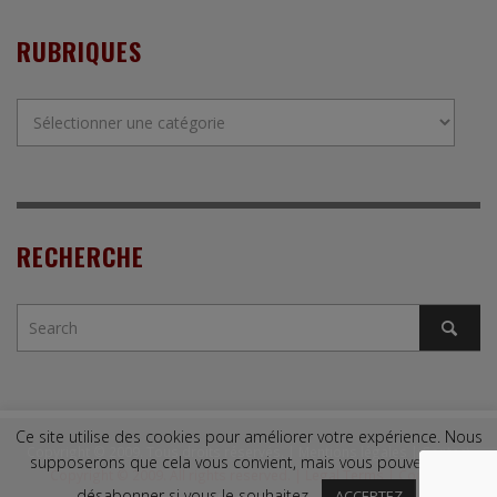
RUBRIQUES
Rubriques
RECHERCHE
Ce site utilise des cookies pour améliorer votre expérience. Nous
Copyright © 2009. Tous droits réservés. |
Mentions légales
|
Contact
supposerons que cela vous convient, mais vous pouvez vous
Copyright © 2009. All rights reserved. |
Legal Terms
|
Contact
désabonner si vous le souhaitez.
ACCEPTEZ