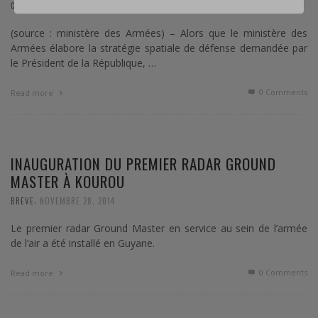
,
COMMUNIQUÉ
DÉCEMBRE 14, 2018
(source : ministère des Armées) – Alors que le ministère des
Armées élabore la stratégie spatiale de défense demandée par
le Président de la République, …
0 Comments
Read more
INAUGURATION DU PREMIER RADAR GROUND
MASTER À KOUROU
,
BREVE
NOVEMBRE 28, 2014
Le premier radar Ground Master en service au sein de l’armée
de l’air a été installé en Guyane.
0 Comments
Read more