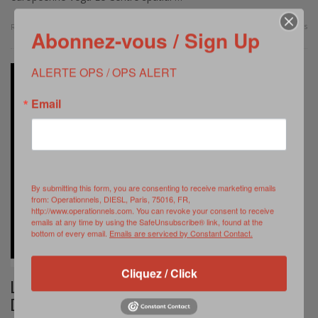
0 Comments
Read more
Abonnez-vous / Sign Up
ALERTE OPS / OPS ALERT
Email
By submitting this form, you are consenting to receive marketing emails
from: Operationnels, DIESL, Paris, 75016, FR,
http://www.operationnels.com. You can revoke your consent to receive
emails at any time by using the SafeUnsubscribe® link, found at the
bottom of every email.
Emails are serviced by Constant Contact.
Cliquez / Click
LANCEMENT DU PREMIER SATELLITE
D’OBSERVATION CSO LE 18 DÉCEMBRE