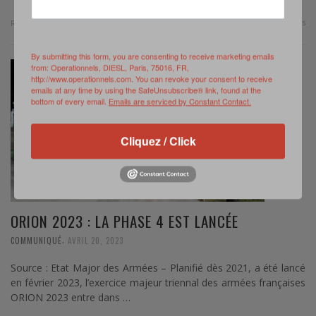
0 Comments
Read more
By submitting this form, you are consenting to receive marketing emails
from: Operationnels, DIESL, Paris, 75016, FR,
http://www.operationnels.com. You can revoke your consent to receive
emails at any time by using the SafeUnsubscribe® link, found at the
bottom of every email.
Emails are serviced by Constant Contact.
Cliquez / Click
ORION 2023 : LA PHASE 4 EST LANCÉE
,
COMMUNIQUÉ
AVRIL 20, 2023
Source : Etat Major des Armées – Planifié dès 2021, a été lancé
en février 2023, l’exercice majeur triennal des armées françaises
ORION 2023 entre dans …