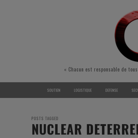
« Chacun est responsable de tous
SOUTIEN
LOGISTIQUE
DEFENSE
SEC
INTERARMÉES
INTERARMÉES
INTERARMÉES
SÉ
TERRE
TERRE
TERRE
RÉ
POSTS TAGGED
NUCLEAR DETERRE
AIR
AIR
AIR
FO