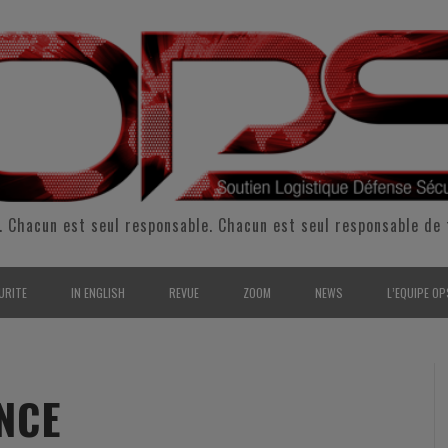
. Chacun est seul responsable. Chacun est seul responsable de 
URITE
IN ENGLISH
REVUE
ZOOM
NEWS
L’EQUIPE OP
CURITÉ INTÉRIEURE
SUPPORT & SUSTAINMENT
ENTRETIENS
2009
L’ÉQUIPE 
SERVE & GARDE NATIONALE
LOGISTIC / SUPPLY CHAIN
REPORTAGES
2010
POUR NOU
NCE
RMATION/ ENTRAÎNEMENT
DEFENSE
ANALYSE
2011
KIT MEDIA