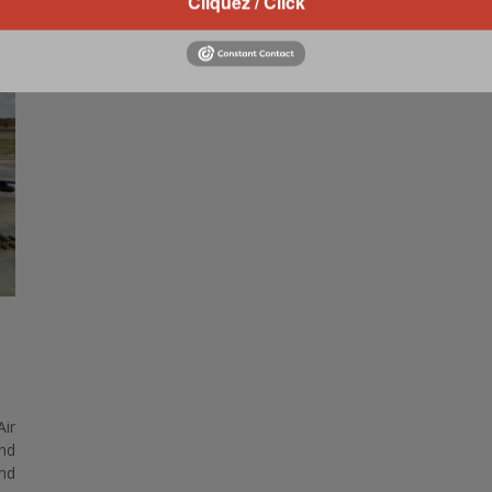
Cliquez / Click
ts
0 Comments
Read more
ir
nd
nd