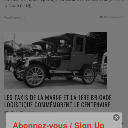
Djibouti (FFDJ).
0 Comments
Read more
LES TAXIS DE LA MARNE ET LA 1ERE BRIGADE
LOGISTIQUE COMMÉMORENT LE CENTENAIRE
,
COMMUNIQUÉ
SEPTEMBRE 5, 2014
Abonnez-vous / Sign Up
Le 6 septembre 1914, à l’initiative du gouverneur militaire de