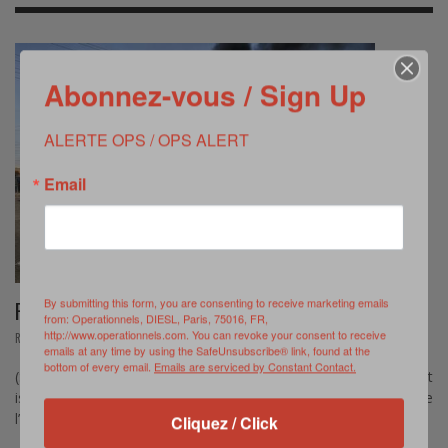
Abonnez-vous / Sign Up
ALERTE OPS / OPS ALERT
Email
By submitting this form, you are consenting to receive marketing emails
RECUL DE L’E.I.
from: Operationnels, DIESL, Paris, 75016, FR,
http://www.operationnels.com. You can revoke your consent to receive
,
REVUE DE WEB
AOÛT 28, 2017
emails at any time by using the SafeUnsubscribe® link, found at the
bottom of every email.
Emails are serviced by Constant Contact.
(Source: Le Monde) – De l’Irak au Liban, l’organisation Etat
islamique recule sur tous les fronts Le territoire que contrôle
l’organisation Etat islamique (EI) en Irak …
Cliquez / Click