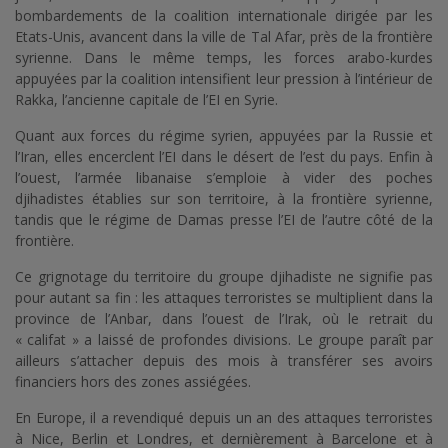
bombardements de la coalition internationale dirigée par les
Etats-Unis, avancent dans la ville de Tal Afar, près de la frontière
syrienne. Dans le même temps, les forces arabo-kurdes
appuyées par la coalition intensifient leur pression à l’intérieur de
Rakka, l’ancienne capitale de l’EI en Syrie.
Quant aux forces du régime syrien, appuyées par la Russie et
l’Iran, elles encerclent l’EI dans le désert de l’est du pays. Enfin à
l’ouest, l’armée libanaise s’emploie à vider des poches
djihadistes établies sur son territoire, à la frontière syrienne,
tandis que le régime de Damas presse l’EI de l’autre côté de la
frontière.
Ce grignotage du territoire du groupe djihadiste ne signifie pas
pour autant sa fin : les attaques terroristes se multiplient dans la
province de l’Anbar, dans l’ouest de l’Irak, où le retrait du
« califat » a laissé de profondes divisions. Le groupe paraît par
ailleurs s’attacher depuis des mois à transférer ses avoirs
financiers hors des zones assiégées.
En Europe, il a revendiqué depuis un an des attaques terroristes
à Nice, Berlin et Londres, et dernièrement à Barcelone et à