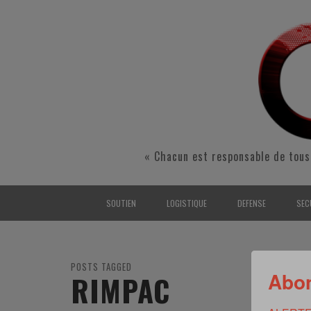
« Chacun est responsable de tous
SOUTIEN
LOGISTIQUE
DEFENSE
SEC
INTERARMÉES
INTERARMÉES
INTERARMÉES
SÉ
TERRE
TERRE
TERRE
RÉ
POSTS TAGGED
Abon
RIMPAC
AIR
AIR
AIR
FO