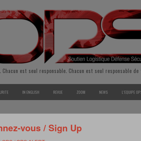
. Chacun est seul responsable. Chacun est seul responsable de 
URITE
IN ENGLISH
REVUE
ZOOM
NEWS
L’EQUIPE OP
CURITÉ INTÉRIEURE
SUPPORT & SUSTAINMENT
ENTRETIENS
2009
L’ÉQUIPE 
SERVE & GARDE NATIONALE
LOGISTIC / SUPPLY CHAIN
REPORTAGES
2010
POUR NOU
nez-vous / Sign Up
RMATION/ ENTRAÎNEMENT
DEFENSE
ANALYSE
2011
KIT MEDIA