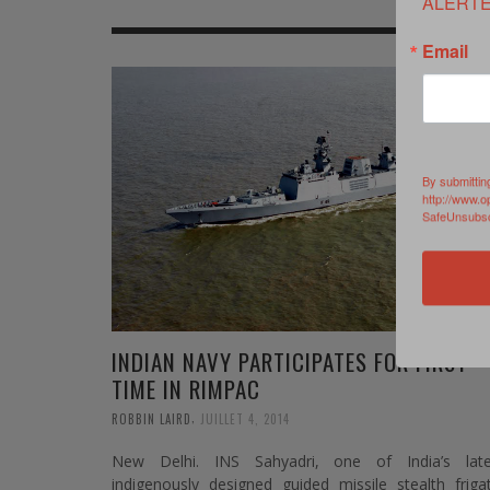
ALERTE
MER
MER
MER
SU
Email
SOUTIEN SANTÉ
FORMATION/ ENTRAÎNEMENT
FORMATION/ ENTRA
AU
SOUTIEN CARBURANT
INDUSTRIES
INDUSTRIES
SP
MCO
ARMÉES ÉTRANGÈRES
ARMÉES ÉTRANGÈRE
SÉ
By submittin
http://www.o
FORMATION/ ENTRAÎNEMENT
IN
SafeUnsubscr
INDUSTRIES
FO
ARMÉES ÉTRANGÈRES
INDIAN NAVY PARTICIPATES FOR FIRST
TIME IN RIMPAC
,
ROBBIN LAIRD
JUILLET 4, 2014
New Delhi. INS Sahyadri, one of India’s late
indigenously designed guided missile stealth friga