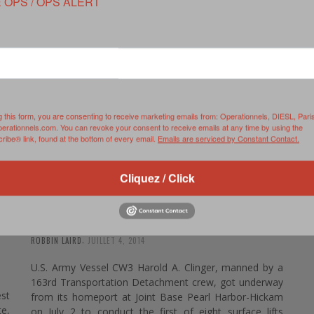
 OPS / OPS ALERT
RVIE
SECURITY
HISTOIRE
2012
ÎNEMENT
TONOMIE
TRAINING
LE COIN DE LA « REDACCHEF »
2013
ORT
SURVIVAL / AUTONOMY / SPORT
L’ŒIL DE ROMAIN PETIT
2014
S
CURITÉ PRIVÉE
INDUSTRIES
JEUNES AUTEURS
2015
g this form, you are consenting to receive marketing emails from: Operationnels, DIESL, Pari
perationnels.com. You can revoke your consent to receive emails at any time by using the
DUSTRIES
DOCUMENTATION THÉMATIQUE
2016
ibe® link, found at the bottom of every email.
Emails are serviced by Constant Contact.
RCES DE SÉCURITÉ ÉTRANGÈRES
VIDÉO
2017
Cliquez / Click
PODCAST
2018
THE US ARMY AT RIMPAC 2014 : SUPPORT
FROM THE SEA
EVÈNEMENT
2019
,
ROBBIN LAIRD
JUILLET 4, 2014
2020
U.S. Army Vessel CW3 Harold A. Clinger, manned by a
2021
163rd Transportation Detachment crew, got underway
st
from its homeport at Joint Base Pearl Harbor-Hickam
2022
te,
on July 2 to conduct the first of eight surface lifts