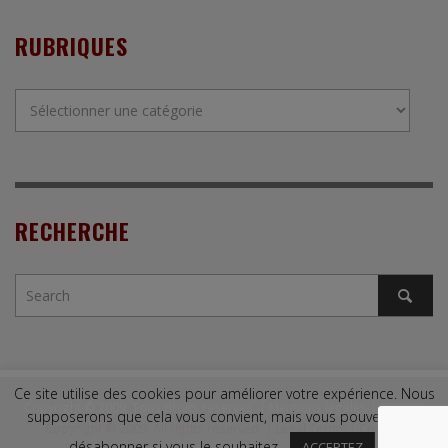
RUBRIQUES
Rubriques
RECHERCHE
Ce site utilise des cookies pour améliorer votre expérience. Nous
Copyright © 2009. Tous droits réservés. |
Mentions légales
|
Contact
supposerons que cela vous convient, mais vous pouvez vous
Copyright © 2009. All rights reserved. |
Legal Terms
|
Contact
désabonner si vous le souhaitez.
ACCEPTEZ