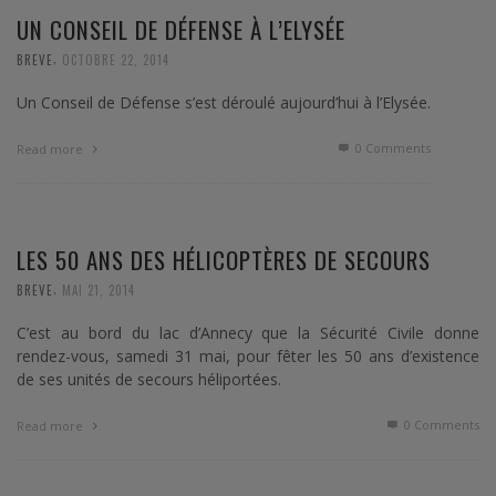
UN CONSEIL DE DÉFENSE À L’ELYSÉE
,
BREVE
OCTOBRE 22, 2014
Un Conseil de Défense s’est déroulé aujourd’hui à l’Elysée.
0 Comments
Read more
LES 50 ANS DES HÉLICOPTÈRES DE SECOURS
,
BREVE
MAI 21, 2014
C’est au bord du lac d’Annecy que la Sécurité Civile donne
rendez-vous, samedi 31 mai, pour fêter les 50 ans d’existence
de ses unités de secours héliportées.
0 Comments
Read more