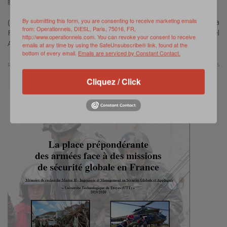
,
REVUE DE PRESSE
JANVIER 29, 2021
By submitting this form, you are consenting to receive marketing emails
(Source : L’Usine Nouvelle – Aurélie Barbaux) – Aux côtés de la
from: Operationnels, DIESL, Paris, 75016, FR,
Force d’action rapide du nucléaire d’EDF, en exercice à Paluel
http://www.operationnels.com. You can revoke your consent to receive
Après la catastrophe …
emails at any time by using the SafeUnsubscribe® link, found at the
bottom of every email.
Emails are serviced by Constant Contact.
0 Comments
Read more
Cliquez / Click