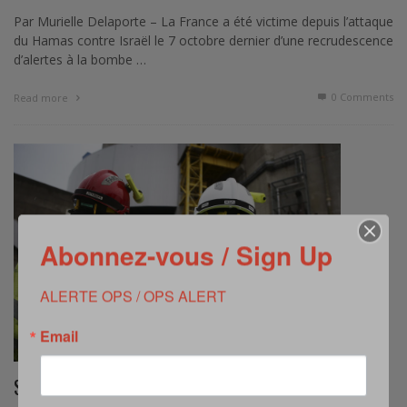
Par Murielle Delaporte – La France a été victime depuis l’attaque
du Hamas contre Israël le 7 octobre dernier d’une recrudescence
d’alertes à la bombe …
0 Comments
Read more
Abonnez-vous / Sign Up
ALERTE OPS / OPS ALERT
Email
SÉCURITÉ CIVILE : LE RÔLE DE LA FARN