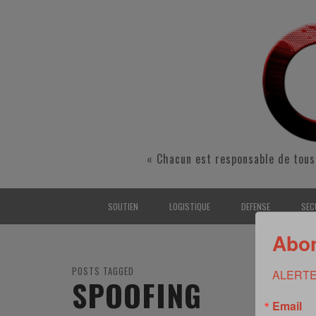
« Chacun est responsable de tous
SOUTIEN
LOGISTIQUE
DEFENSE
SEC
Abon
INTERARMÉES
INTERARMÉES
INTERARMÉES
SÉ
TERRE
TERRE
TERRE
RÉ
POSTS TAGGED
ALERTE
SPOOFING
AIR
AIR
AIR
FO
Email