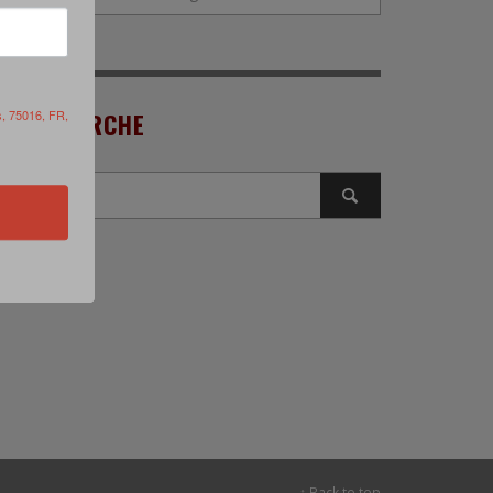
s, 75016, FR,
RECHERCHE
↑ Back to top