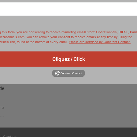
RVIE
SECURITY
HISTOIRE
2012
ÎNEMENT
TONOMIE
TRAINING
LE COIN DE LA « REDACCHEF »
2013
ORT
SURVIVAL / AUTONOMY / SPORT
L’ŒIL DE ROMAIN PETIT
2014
g this form, you are consenting to receive marketing emails from: Operationnels, DIESL, Pari
perationnels.com. You can revoke your consent to receive emails at any time by using the
ibe® link, found at the bottom of every email.
Emails are serviced by Constant Contact.
S
CURITÉ PRIVÉE
INDUSTRIES
JEUNES AUTEURS
2015
DUSTRIES
DOCUMENTATION THÉMATIQUE
2016
Cliquez / Click
NG
RCES DE SÉCURITÉ ÉTRANGÈRES
VIDÉO
2017
PODCAST
2018
de
EVÈNEMENT
2019
2020
ts
2021
2022
|
Contact