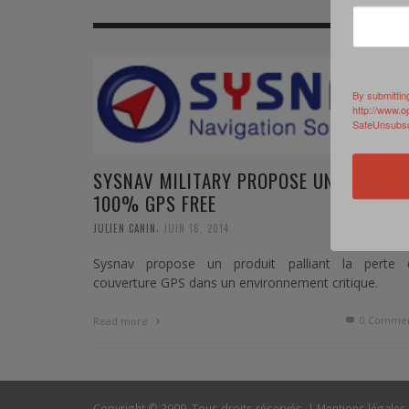
MER
MER
MER
SU
SOUTIEN SANTÉ
FORMATION/ ENTRAÎNEMENT
FORMATION/ ENTRA
AU
SOUTIEN CARBURANT
INDUSTRIES
INDUSTRIES
SP
By submittin
http://www.o
SafeUnsubscr
MCO
ARMÉES ÉTRANGÈRES
ARMÉES ÉTRANGÈRE
SÉ
FORMATION/ ENTRAÎNEMENT
IN
SYSNAV MILITARY PROPOSE UN TRACKI
100% GPS FREE
INDUSTRIES
FO
,
JULIEN CANIN
JUIN 16, 2014
ARMÉES ÉTRANGÈRES
Sysnav propose un produit palliant la perte 
couverture GPS dans un environnement critique.
0 Commen
Read more
Copyright © 2009. Tous droits réservés. |
Mentions légales