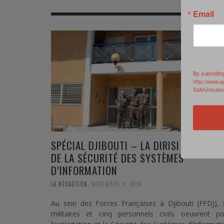
MER
MER
MER
SU
Email
SOUTIEN SANTÉ
FORMATION/ ENTRAÎNEMENT
FORMATION/ ENTRA
AU
SOUTIEN CARBURANT
INDUSTRIES
INDUSTRIES
SP
MCO
ARMÉES ÉTRANGÈRES
ARMÉES ÉTRANGÈRE
SÉ
By submittin
http://www.o
SafeUnsubscr
FORMATION/ ENTRAÎNEMENT
IN
INDUSTRIES
FO
ARMÉES ÉTRANGÈRES
SPÉCIAL DJIBOUTI – LA DIRISI AU CŒUR
DE LA SÉCURITÉ DES SYSTÈMES
D’INFORMATION
,
LA RÉDACTION
NOVEMBRE 9, 2014
Au sein des Forces Françaises à Djibouti (FFDJ), 
militaires et cinq personnels civils oeuvrent po