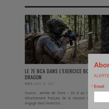
MER
MER
MER
SU
SOUTIEN SANTÉ
FORMATION/ ENTRAÎNEMENT
FORMATION/ ENTRA
AU
SOUTIEN CARBURANT
INDUSTRIES
INDUSTRIES
SP
MCO
ARMÉES ÉTRANGÈRES
ARMÉES ÉTRANGÈRE
SÉ
FORMATION/ ENTRAÎNEMENT
IN
INDUSTRIES
FO
Abon
ARMÉES ÉTRANGÈRES
LE 7E BCA DANS L’EXERCICE BOLD
ALERTE
DRAGON
,
VIDEO
AVRIL 30, 2022
Email
Source : armée de Terre – Du 8 au 14 avril 2022, 
détachement français de la mission LYNX 13 a é
engagé dans l’exercice …