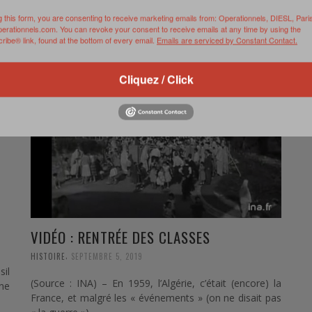
ts
g this form, you are consenting to receive marketing emails from: Operationnels, DIESL, Pari
perationnels.com. You can revoke your consent to receive emails at any time by using the
ibe® link, found at the bottom of every email.
Emails are serviced by Constant Contact.
Cliquez / Click
VIDÉO : RENTRÉE DES CLASSES
,
HISTOIRE
SEPTEMBRE 5, 2019
sil
(Source : INA) – En 1959, l’Algérie, c’était (encore) la
ine
France, et malgré les « événements » (on ne disait pas