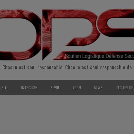
. Chacun est seul responsable. Chacun est seul responsable de 
URITE
IN ENGLISH
REVUE
ZOOM
NEWS
L’EQUIPE OP
CURITÉ INTÉRIEURE
SUPPORT & SUSTAINMENT
ENTRETIENS
2009
L’ÉQUIPE 
SERVE & GARDE NATIONALE
LOGISTIC / SUPPLY CHAIN
REPORTAGES
2010
POUR NOU
RMATION/ ENTRAÎNEMENT
DEFENSE
ANALYSE
2011
KIT MEDIA