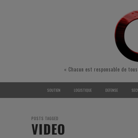
« Chacun est responsable de tous
SOUTIEN
LOGISTIQUE
DEFENSE
SEC
INTERARMÉES
INTERARMÉES
INTERARMÉES
SÉ
TERRE
TERRE
TERRE
RÉ
POSTS TAGGED
VIDEO
AIR
AIR
AIR
FO