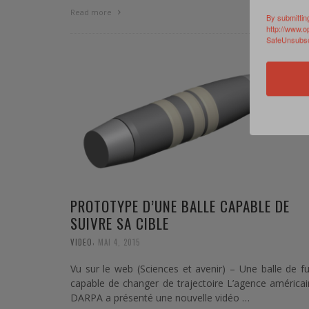
0 Commen
Read more
By submittin
http://www.o
SafeUnsubscr
PROTOTYPE D’UNE BALLE CAPABLE DE
SUIVRE SA CIBLE
,
VIDEO
MAI 4, 2015
Vu sur le web (Sciences et avenir) – Une balle de fu
capable de changer de trajectoire L’agence américa
DARPA a présenté une nouvelle vidéo …