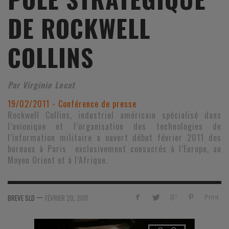
DE ROCKWELL
COLLINS
Par Virginie Lecat
19/02/2011 - Conférence de presse
Rockwell Collins, industriel américain spécialisé dans
l’avionique et l’organisation des technologies de
l’information militaire a ouvert début février 2011 des
bureaux à Paris exclusivement consacrés à l’Europe, au
Moyen Orient et à l’Afrique.
—
Print
BREVE SLD
FÉVRIER 20, 2011