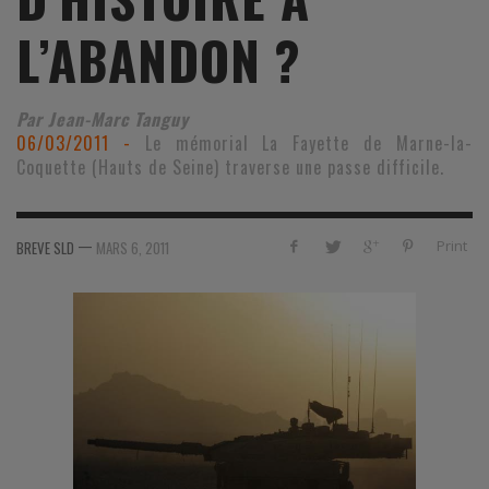
L’ABANDON ?
Par Jean-Marc Tanguy
06/03/2011 -
Le mémorial La Fayette de Marne-la-
Coquette (Hauts de Seine) traverse une passe difficile.
—
Print
BREVE SLD
MARS 6, 2011