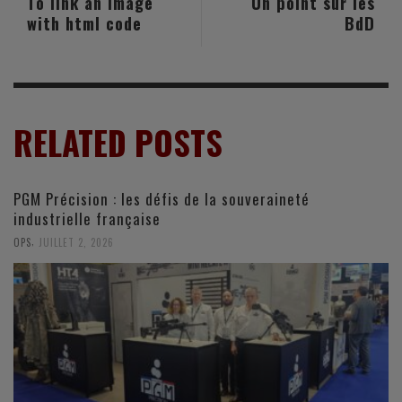
To link an image
Un point sur les
with html code
BdD
RELATED POSTS
PGM Précision : les défis de la souveraineté
industrielle française
,
OPS
JUILLET 2, 2026