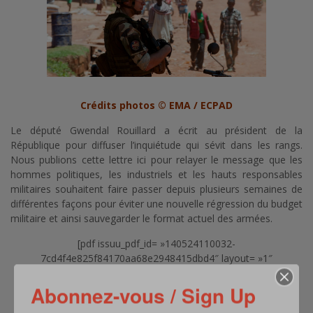
Crédits photos © EMA / ECPAD
Le député Gwendal Rouillard a écrit au président de la
République pour diffuser l’inquiétude qui sévit dans les rangs.
Nous publions cette lettre ici pour relayer le message que les
hommes politiques, les industriels et les hauts responsables
militaires souhaitent faire passer depuis plusieurs semaines de
différentes façons pour éviter une nouvelle régression du budget
militaire et ainsi sauvegarder le format actuel des armées.
[pdf issuu_pdf_id= »140524110032-
7cd4f4e825f84170aa68e2948415dbd4″ layout= »1″
width= »640″ height= »480″ bgcolor= »FFFFFF »
allow_full_screen_= »1″ flip_timelaps= »6000″ ]
Abonnez-vous / Sign Up