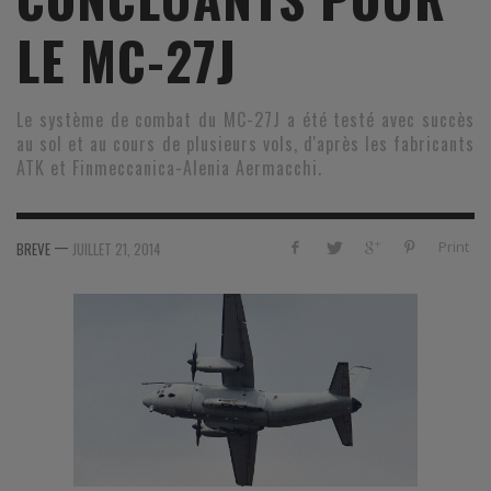
LE MC-27J
Le système de combat du MC-27J a été testé avec succès
au sol et au cours de plusieurs vols, d'après les fabricants
ATK et Finmeccanica-Alenia Aermacchi.
—
Print
BREVE
JUILLET 21, 2014