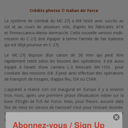
Crédits photos © Italian Air Force
Le système de combat du MC-27J a été testé avec succès au
sol et au cours de plusieurs vols, d’après les fabricants ATK
et Finmeccanica-Alenia Aermacchi. Cette nouvelle version multi-
mission du C-27J doit équiper à terme l’armée de l’air italienne
qui est déjà pourvue en C-27J.
Le MC-27J dispose d’un canon de 30 mm qui peut être
rapidement retiré selon les besoins des opérations. Il est aussi
équipé à l’avant d’une caméra L-3 Wescam MX-15Di pour
conduire des missions ISR. Il peut ainsi effectuer des opérations
de transport de troupes, d’appui feu, ISR ou CSAR.
L’appareil a réalisé son vol inaugural en Europe il y a environ
trois mois, après une première phase d’évaluation initiée sur la
base d’Englin de l’US Air Force. Mais, pour l’heure, aucune date
fixe de mise en service de l’aéronef n’est pour l’instant donnée.
Le MC-27J doit encore subir de nombreux essais en vol avant
d’être définitivement déclaré opérationnel.
Abonnez-vous / Sign Up