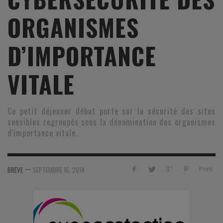
ORGANISMES
D’IMPORTANCE
VITALE
Ce petit déjeuner débat porte sur la sécurité des sites
sensibles regroupés sous la dénomination des organismes
d'importance vitale.
—
Print
BREVE
SEPTEMBRE 16, 2014