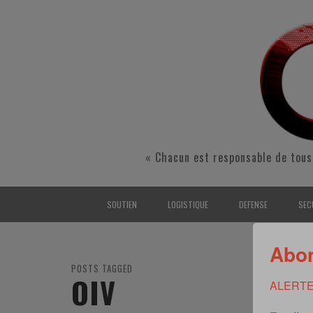
« Chacun est responsable de tous
SOUTIEN
LOGISTIQUE
DEFENSE
SEC
INTERARMÉES
INTERARMÉES
INTERARMÉES
SÉ
Abon
TERRE
TERRE
TERRE
RÉ
POSTS TAGGED
OIV
ALERTE
AIR
AIR
AIR
FO