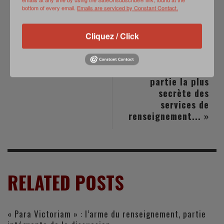
bottom of every email.
Emails are serviced by Constant Contact.
PREVIOUS POST
NEXT POST
Jean-Yves Le Drian
EXCLUSIF - « Le
prépare le
renseignement
Cliquez / Click
remplacement du
technique
logiciel Louvois
constitue
certainement la
partie la plus
secrète des
services de
renseignement... »
RELATED POSTS
« Para Victoriam » : l’arme du renseignement, partie