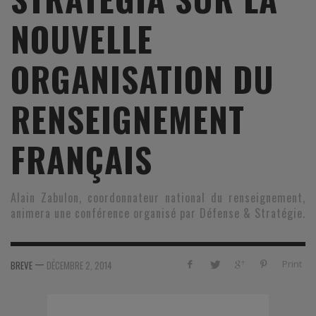
NOUVELLE
ORGANISATION DU
RENSEIGNEMENT
FRANÇAIS
Alain Zabulon, coordonnateur national du renseignement,
animera une conférence organisé par Défense & Stratégie.
—
Print
BREVE
DÉCEMBRE 2, 2014