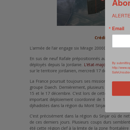
Abon
ALERTE
Email
Crédits photos ©
L’armée de l’air engage six Mirage 2000D dans le cad
En sus de neuf Rafale prépositionnés aux Emirats Ara
By submittin
déployés depuis la Jordanie.
L’état-major des armée
http://www.o
sur le territoire jordanien, mercredi 17 décembre.
SafeUnsubscr
La France poursuit toujours ses missions de bombard
groupe Daech. Dernièrement, plusieurs opérations me
15 et le 17 décembre. C’est lors de cette dernière m
important déploiement coordonné de 17 avions de co
djihadistes dans la région du Mont Sinjar. Environ soix
C’est précisément dans la région du Sinjar où de n
de ces derniers jours. Plusieurs coups durs semblent 
été cette région clef à la limite de la zone frontalièr