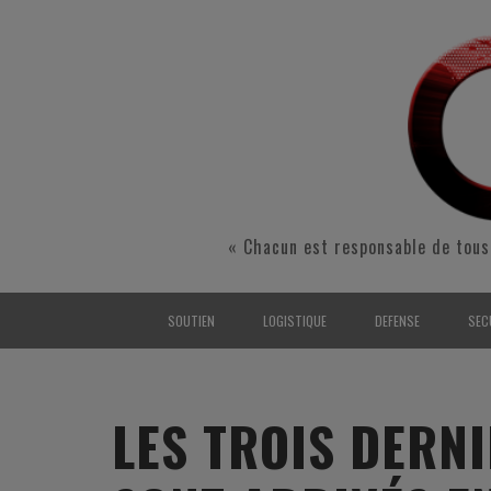
« Chacun est responsable de tous
SOUTIEN
LOGISTIQUE
DEFENSE
SEC
INTERARMÉES
INTERARMÉES
INTERARMÉES
SÉ
TERRE
TERRE
TERRE
RÉ
LES TROIS DERN
AIR
AIR
AIR
FO