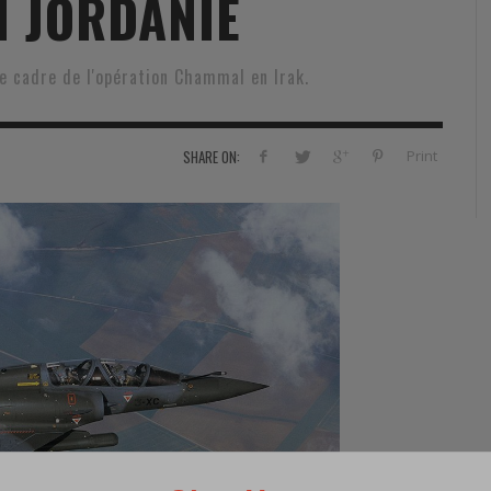
N JORDANIE
RVIE
SECURITY
HISTOIRE
2012
ÎNEMENT
TONOMIE
TRAINING
LE COIN DE LA « REDACCHEF »
2013
e cadre de l'opération Chammal en Irak.
ORT
SURVIVAL / AUTONOMY / SPORT
L’ŒIL DE ROMAIN PETIT
2014
S
CURITÉ PRIVÉE
INDUSTRIES
JEUNES AUTEURS
2015
Print
SHARE ON:
DUSTRIES
DOCUMENTATION THÉMATIQUE
2016
RCES DE SÉCURITÉ ÉTRANGÈRES
VIDÉO
2017
PODCAST
2018
EVÈNEMENT
2019
2020
2021
2022