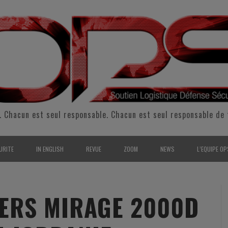
. Chacun est seul responsable. Chacun est seul responsable de 
URITE
IN ENGLISH
REVUE
ZOOM
NEWS
L’EQUIPE OP
CURITÉ INTÉRIEURE
SUPPORT & SUSTAINMENT
ENTRETIENS
2009
L’ÉQUIPE 
SERVE & GARDE NATIONALE
LOGISTIC / SUPPLY CHAIN
REPORTAGES
2010
POUR NOU
IERS MIRAGE 2000D
RMATION/ ENTRAÎNEMENT
DEFENSE
ANALYSE
2011
KIT MEDIA