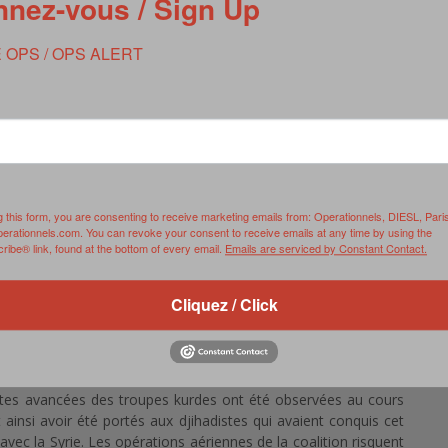
nez-vous / Sign Up
 OPS / OPS ALERT
 Armée de l’air / Archives
re de l’opération Chammal en Irak.
bes Unis, l’armée de l’air déploie désormais six Mirage 2000D
g this form, you are consenting to receive marketing emails from: Operationnels, DIESL, Pari
s
a officialisé aujourd’hui l’arrivée de trois nouveaux chasseurs
perationnels.com. You can revoke your consent to receive emails at any time by using the
ibe® link, found at the bottom of every email.
Emails are serviced by Constant Contact.
ement en Irak pour lutter contre les positions djihadistes du
nées par les Rafale et les Mirage ont été conduites le 12, le
Cliquez / Click
ission aérienne que deux chasseurs français ont participé à un
mbat de la coalition rassemblés pour détruire des positions
ante objectifs ont pu être neutralisés par la coalition.
ettes avancées des troupes kurdes ont été observées au cours
ainsi avoir été portés aux djihadistes qui avaient conquis cet
e avec la Syrie. Les opérations aériennes de la coalition risquent