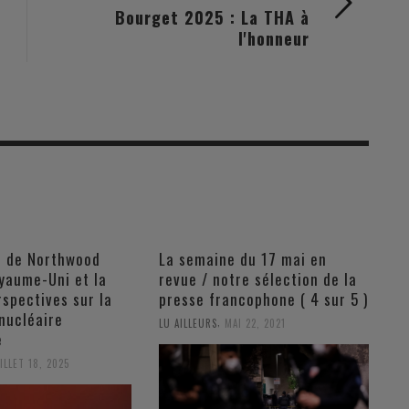
Bourget 2025 : La THA à
l'honneur
n de Northwood
La semaine du 17 mai en
yaume-Uni et la
revue / notre sélection de la
rspectives sur la
presse francophone ( 4 sur 5 )
nucléaire
,
LU AILLEURS
MAI 22, 2021
e
ILLET 18, 2025