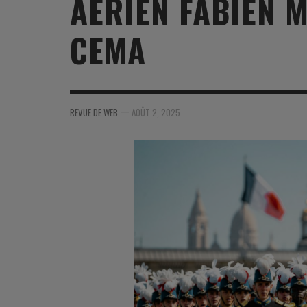
AÉRIEN FABIEN 
MER
MER
MER
SU
CEMA
SOUTIEN SANTÉ
FORMATION/ ENTRAÎNEMENT
FORMATION/ ENTRA
AU
SOUTIEN CARBURANT
INDUSTRIES
INDUSTRIES
SP
MCO
ARMÉES ÉTRANGÈRES
ARMÉES ÉTRANGÈRE
SÉ
—
REVUE DE WEB
AOÛT 2, 2025
FORMATION/ ENTRAÎNEMENT
IN
INDUSTRIES
FO
ARMÉES ÉTRANGÈRES