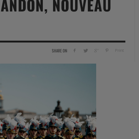
MANDON, NOUVEAU
RVIE
SECURITY
HISTOIRE
2012
ÎNEMENT
TONOMIE
TRAINING
LE COIN DE LA « REDACCHEF »
2013
ORT
SURVIVAL / AUTONOMY / SPORT
L’ŒIL DE ROMAIN PETIT
2014
S
CURITÉ PRIVÉE
INDUSTRIES
JEUNES AUTEURS
2015
Print
SHARE ON:
DUSTRIES
DOCUMENTATION THÉMATIQUE
2016
RCES DE SÉCURITÉ ÉTRANGÈRES
VIDÉO
2017
PODCAST
2018
EVÈNEMENT
2019
2020
2021
2022