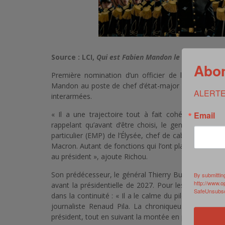
Source : LCI,
Qui est Fabien Mandon le nouveau chef
Abon
Première nomination d’un officier de l’armée de l’
Mandon au poste de chef d’état-major des armées (CE
ALERTE
interarmées.
Email
« Il a une trajectoire tout à fait cohérente, assez
rappelant qu’avant d’être choisi, le general Mandon
particulier (EMP) de l’Élysée, chef de cabinet milita
Macron. Autant de fonctions qui l’ont placé « au plus p
au président », ajoute Richou.
Son prédécesseur, le général Thierry Burkhard, a choi
By submittin
http://www.o
avant la présidentielle de 2027. Pour les observate
SafeUnsubscr
dans la continuité : « Il a le calme du pilote de cha
journaliste Renaud Pila. La chroniqueuse Magali Bart
président, tout en suivant la montée en puissance de l