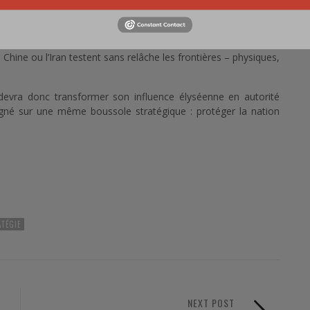
 soutien à l’Ukraine, adaptation au pivot oriental de l’OTAN,
une ambitieuse loi de programmation militaire dans un contexte
e davantage « parler aux Français » pour justifier l’effort de
 Chine ou l’Iran testent sans relâche les frontières – physiques,
 devra donc transformer son influence élyséenne en autorité
ligné sur une même boussole stratégique : protéger la nation
ATÉGIE
NEXT POST