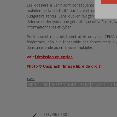
Les dossiers à venir sont conséquents : question du
maintien de la crédibilité nucléaire et exécution d’
budgétaire tendu. Sans oublier l’exigence nouvelle d
défense et décrypter une géopolitique où la Russie, la
informationnelles et cyber.
Profil discret mais déjà central, le nouveau CEMA
fédératrice, afin que l’ensemble des forces reste a
dans un monde aux menaces multiples.
Voir
l’émission en entier
Photo ©
Unsplash (Image libre de droit)
TAGS:
ARMÉE DE L'AIR
CHEF D'ÉTAT-MAJOR
FRANCE
NOMINATION
STR
PREVIOUS POST