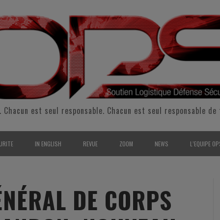
. Chacun est seul responsable. Chacun est seul responsable de 
URITE
IN ENGLISH
REVUE
ZOOM
NEWS
L’EQUIPE OP
CURITÉ INTÉRIEURE
SUPPORT & SUSTAINMENT
ENTRETIENS
2009
L’ÉQUIPE 
SERVE & GARDE NATIONALE
LOGISTIC / SUPPLY CHAIN
REPORTAGES
2010
POUR NOU
ÉNÉRAL DE CORPS
RMATION/ ENTRAÎNEMENT
DEFENSE
ANALYSE
2011
KIT MEDIA