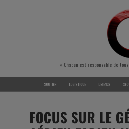
« Chacun est responsable de tous
SOUTIEN
LOGISTIQUE
DEFENSE
SEC
INTERARMÉES
INTERARMÉES
INTERARMÉES
SÉ
TERRE
TERRE
TERRE
RÉ
FOCUS SUR LE G
AIR
AIR
AIR
FO