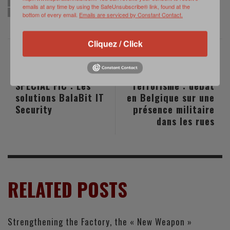
FRANÇOIS HOLLANDE
JEAN-YVES LE DRIAN
LPM
MARSEILLE
PLAN VIGIPIRATE
emails at any time by using the SafeUnsubscribe® link, found at the
PORTE-AVIONS CHARLES-DE-GAULLE
TERRORISME
bottom of every email.
Emails are serviced by Constant Contact.
Cliquez / Click
PREVIOUS POST
NEXT POST
SPECIAL FIC : Les
Terrorisme : débat
solutions BalaBit IT
en Belgique sur une
Security
présence militaire
dans les rues
RELATED POSTS
Strengthening the Factory, the « New Weapon »