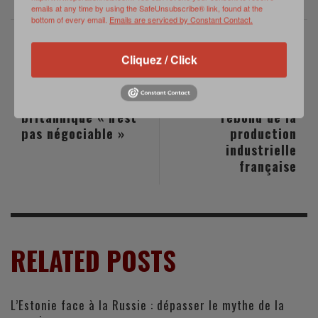
emails at any time by using the SafeUnsubscribe® link, found at the
bottom of every email.
Emails are serviced by Constant Contact.
Cliquez / Click
PREVIOUS POST
NEXT POST
Le remplacement
La logistique en
des sous-marins
2014 : un léger
britannique « n'est
rebond de la
pas négociable »
production
industrielle
française
RELATED POSTS
L’Estonie face à la Russie : dépasser le mythe de la