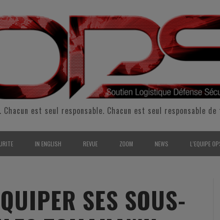
. Chacun est seul responsable. Chacun est seul responsable de 
URITE
IN ENGLISH
REVUE
ZOOM
NEWS
L’EQUIPE OP
CURITÉ INTÉRIEURE
SUPPORT & SUSTAINMENT
ENTRETIENS
2009
L’ÉQUIPE 
SERVE & GARDE NATIONALE
LOGISTIC / SUPPLY CHAIN
REPORTAGES
2010
POUR NOU
ÉQUIPER SES SOUS-
RMATION/ ENTRAÎNEMENT
DEFENSE
ANALYSE
2011
KIT MEDIA