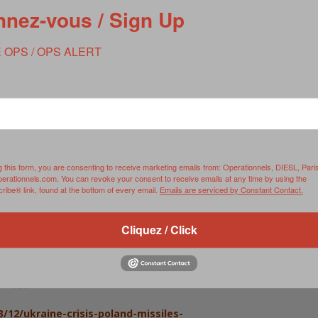
nez-vous / Sign Up
 OPS / OPS ALERT
 de croisière de fabrication américaine.
iak, a expliqué
aujourd’hui
que la Pologne avait formulé une
tats-Unis.
g this form, you are consenting to receive marketing emails from: Operationnels, DIESL, Pari
perationnels.com. You can revoke your consent to receive emails at any time by using the
ibe® link, found at the bottom of every email.
Emails are serviced by Constant Contact.
de ces missiles de croisière fait partie des équipements dont la
ins puissent réaliser leurs missions.
Cliquez / Click
 000 soldats de l’OTAN prendront à différentes manoeuvres
5. Parmi eux doivent figurer 5000 militaires otaniens intégrés à
rapide de l’Organisation militaire.
***
/12/ukraine-crisis-poland-missiles-