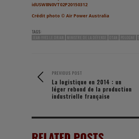
idUSW8N0VT02P20150312
Crédit photo © Air Power Australia
TAGS:
JEAN-YVES LE DRIAN
MINISTRE DE LA DÉFENSE
OTAN
POLOGNE
PREVIOUS POST
La logistique en 2014 : un
léger rebond de la production
industrielle française
RELATED POSTS