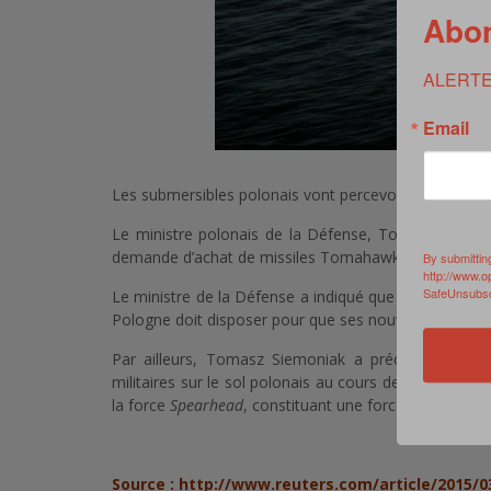
Abon
ALERTE
Email
Les submersibles polonais vont percevoir des missiles
Le ministre polonais de la Défense, Tomasz Siemon
demande d’achat de missiles Tomahawk auprès des E
By submittin
http://www.o
SafeUnsubscr
Le ministre de la Défense a indiqué que l’acquisition 
Pologne doit disposer pour que ses nouveaux sous-mar
Par ailleurs, Tomasz Siemoniak a précisé que 10
militaires sur le sol polonais au cours de l’année 201
la force
Spearhead
, constituant une force de réaction 
Source :
http://www.reuters.com/article/2015/03