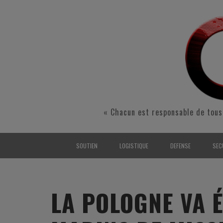
« Chacun est responsable de tous
SOUTIEN
LOGISTIQUE
DEFENSE
SEC
INTERARMÉES
INTERARMÉES
INTERARMÉES
SÉ
TERRE
TERRE
TERRE
RÉ
LA POLOGNE VA 
AIR
AIR
AIR
FO