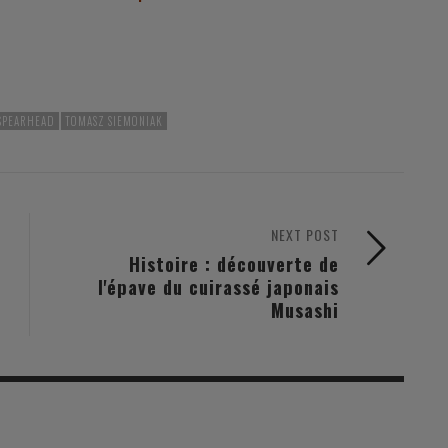
SPEARHEAD
TOMASZ SIEMONIAK
NEXT POST
Histoire : découverte de
l'épave du cuirassé japonais
Musashi