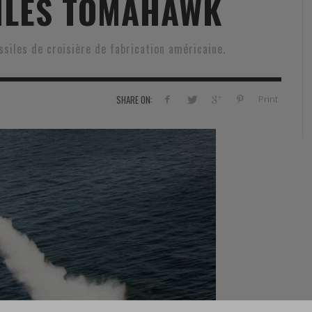
ILES TOMAHAWK
RVIE
SECURITY
HISTOIRE
2012
ÎNEMENT
TONOMIE
TRAINING
LE COIN DE LA « REDACCHEF »
2013
siles de croisière de fabrication américaine.
ORT
SURVIVAL / AUTONOMY / SPORT
L’ŒIL DE ROMAIN PETIT
2014
S
CURITÉ PRIVÉE
INDUSTRIES
JEUNES AUTEURS
2015
Print
SHARE ON:
DUSTRIES
DOCUMENTATION THÉMATIQUE
2016
RCES DE SÉCURITÉ ÉTRANGÈRES
VIDÉO
2017
PODCAST
2018
EVÈNEMENT
2019
2020
2021
2022