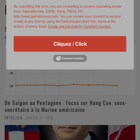
RELATED POSTS
By submitting this form, you are consenting to receive marketing emails
from: Operationnels, DIESL, Paris, 75016, FR,
http://www.operationnels.com. You can revoke your consent to receive
emails at any time by using the SafeUnsubscribe® link, found at the
bottom of every email.
Emails are serviced by Constant Contact.
Strengthening the Factory, the « New Weapon »
,
MURIELLE DELAPORTE
AVRIL 15, 2026
Cliquez / Click
De Saïgon au Pentagone : Focus sur Hung Cao, sous-
secrétaire à la Marine américaine
,
ENTRETIEN
JANVIER 21, 2026