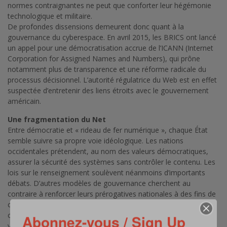
normes contraignantes ne peut que conforter leur hégémonie
technologique et militaire.
De profondes dissensions demeurent donc quant à la
gouvernance du cyberespace. En avril 2015, les BRICS ont lancé
un appel pour une démocratisation accrue de l’ICANN (Internet
Corporation for Assigned Names and Numbers), qui prône
notamment plus de transparence et une réforme radicale du
processus décisionnel. L’autorité régulatrice du Web est en effet
suspectée d’entretenir des liens étroits avec le gouvernement
américain.
Une fragmentation du Net
Entre démocratie et « rideau de fer numérique », chaque État
semble suivre sa propre voie idéologique. Les nations
occidentales prétendent, au nom des valeurs démocratiques,
assurer la sécurité des systèmes sans contrôler le contenu. Les
lois sur le renseignement soulèvent néanmoins d’importants
débats. D’autres modèles de gouvernance cherchent au
contraire à renforcer leurs prérogatives nationales à des fins de
contrôle. Sous le nom de « Bouclier doré », les autorités
chinoises ont institué un système verrouillé, dont les passages
Abonnez-vous / Sign Up
vers l’Internet mondial sont restreints et surveillés.