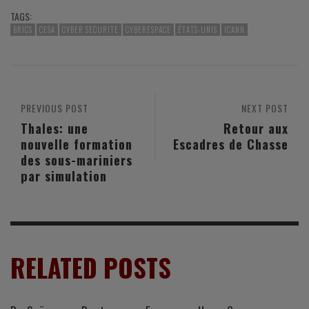
TAGS:
BRICS
CESA
CYBER SECURITE
CYBERESPACE
ÉTATS-UNIS
ICANN
PREVIOUS POST
NEXT POST
Thales: une
Retour aux
nouvelle formation
Escadres de Chasse
des sous-mariniers
par simulation
RELATED POSTS