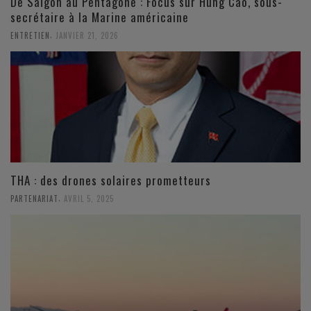
De Saïgon au Pentagone : Focus sur Hung Cao, sous-
secrétaire à la Marine américaine
,
ENTRETIEN
JANVIER 21, 2026
THA : des drones solaires prometteurs
,
PARTENARIAT
AVRIL 5, 2025