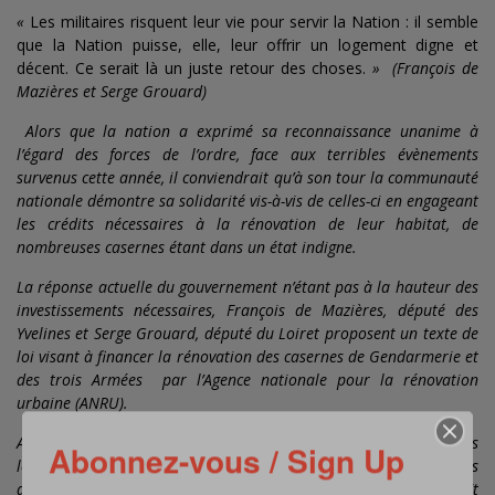
«
Les militaires risquent leur vie pour servir la Nation : il semble
que la Nation puisse, elle, leur offrir un logement digne et
décent. Ce serait là un juste retour des choses.
» (François de
Mazières et Serge Grouard)
Alors que la nation a exprimé sa reconnaissance unanime à
l’égard des forces de l’ordre, face aux terribles évènements
survenus cette année, il conviendrait qu’à son tour la communauté
nationale démontre sa solidarité vis-à-vis de celles-ci en engageant
les crédits nécessaires à la rénovation de leur habitat, de
nombreuses casernes étant dans un état indigne.
La réponse actuelle du gouvernement n’étant pas à la hauteur des
investissements nécessaires, François de Mazières, député des
Yvelines et Serge Grouard, député du Loiret proposent un texte de
loi visant à financer la rénovation des casernes de Gendarmerie et
des trois Armées par l’Agence nationale pour la rénovation
urbaine (ANRU).
A l’image de l’action qui avait été engagée en faveur des collèges
Abonnez-vous / Sign Up
les plus vétustes en 2004 et, compte tenu de l’enveloppe de 5 Mds
d’euros annoncée pour le programme 2014-2024, il paraît