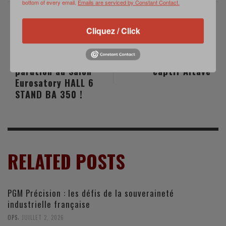
bottom of every email.
Emails are serviced by Constant Contact.
Cliquez / Click
PREVIOUS POST
NEXT POST
Venez découvrir
J.O 2016 : Une
notre dernière
solution de ballon
parution au Salon
captif Altave
Eurosatory HALL 6
STAND BA 350 !
RELATED POSTS
PGM Précision : les défis de la souveraineté
industrielle française
,
OPS
JUILLET 2, 2026