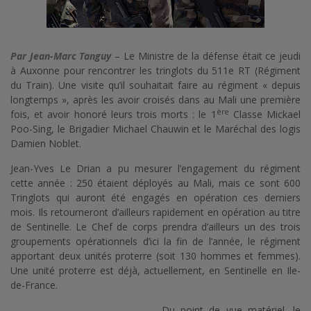
Par Jean-Marc Tanguy
– Le Ministre de la défense était ce jeudi
à Auxonne pour rencontrer les tringlots du 511e RT (Régiment
du Train). Une visite qu’il souhaitait faire au régiment « depuis
longtemps », après les avoir croisés dans au Mali une première
ère
fois, et avoir honoré leurs trois morts : le 1
Classe Mickael
Poo-Sing, le Brigadier Michael Chauwin et le Maréchal des logis
Damien Noblet.
Jean-Yves Le Drian a pu mesurer l’engagement du régiment
cette année : 250 étaient déployés au Mali, mais ce sont 600
Tringlots qui auront été engagés en opération ces derniers
mois. Ils retourneront d’ailleurs rapidement en opération au titre
de Sentinelle. Le Chef de corps prendra d’ailleurs un des trois
groupements opérationnels d’ici la fin de l’année, le régiment
apportant deux unités proterre (soit 130 hommes et femmes).
Une unité proterre est déjà, actuellement, en Sentinelle en Ile-
de-France.
Du point de vue matériel, le