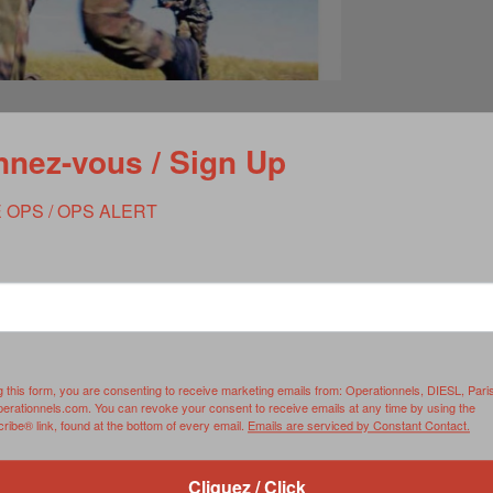
nez-vous / Sign Up
 OPS / OPS ALERT
g this form, you are consenting to receive marketing emails from: Operationnels, DIESL, Pari
perationnels.com. You can revoke your consent to receive emails at any time by using the
ibe® link, found at the bottom of every email.
Emails are serviced by Constant Contact.
Cliquez / Click