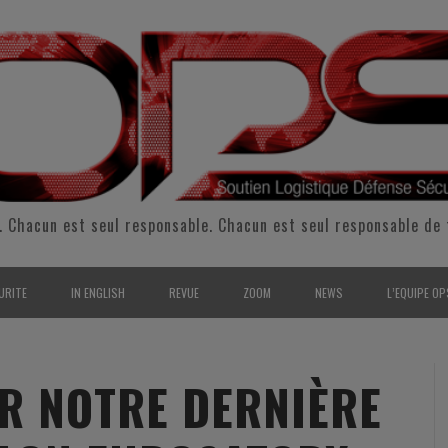
. Chacun est seul responsable. Chacun est seul responsable de 
URITE
IN ENGLISH
REVUE
ZOOM
NEWS
L’EQUIPE OP
CURITÉ INTÉRIEURE
SUPPORT & SUSTAINMENT
ENTRETIENS
2009
L’ÉQUIPE 
SERVE & GARDE NATIONALE
LOGISTIC / SUPPLY CHAIN
REPORTAGES
2010
POUR NOU
R NOTRE DERNIÈRE
RMATION/ ENTRAÎNEMENT
DEFENSE
ANALYSE
2011
KIT MEDIA