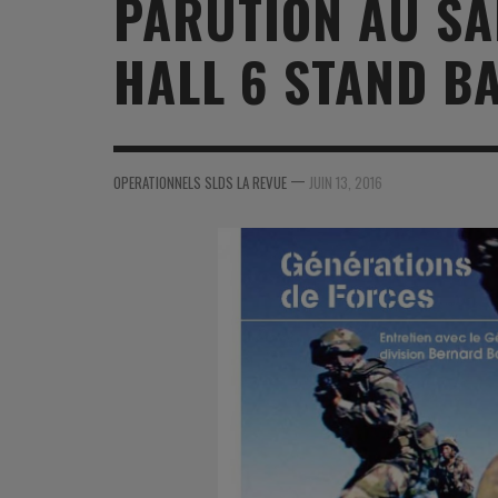
PARUTION AU S
MER
MER
MER
SU
HALL 6 STAND BA
SOUTIEN SANTÉ
FORMATION/ ENTRAÎNEMENT
FORMATION/ ENTRA
AU
SOUTIEN CARBURANT
INDUSTRIES
INDUSTRIES
SP
MCO
ARMÉES ÉTRANGÈRES
ARMÉES ÉTRANGÈRE
SÉ
—
OPERATIONNELS SLDS LA REVUE
JUIN 13, 2016
FORMATION/ ENTRAÎNEMENT
IN
INDUSTRIES
FO
ARMÉES ÉTRANGÈRES