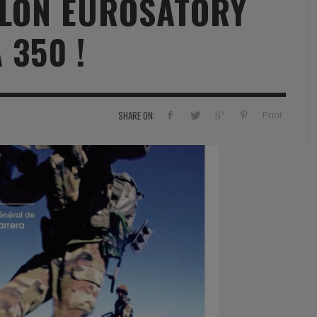
ALON EUROSATORY
RVIE
SECURITY
HISTOIRE
2012
 350 !
ÎNEMENT
TONOMIE
TRAINING
LE COIN DE LA « REDACCHEF »
2013
ORT
SURVIVAL / AUTONOMY / SPORT
L’ŒIL DE ROMAIN PETIT
2014
S
CURITÉ PRIVÉE
INDUSTRIES
JEUNES AUTEURS
2015
Print
SHARE ON:
DUSTRIES
DOCUMENTATION THÉMATIQUE
2016
RCES DE SÉCURITÉ ÉTRANGÈRES
VIDÉO
2017
PODCAST
2018
EVÈNEMENT
2019
2020
2021
2022