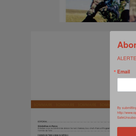
Abon
ALERTE
Email
By submittin
http://www.o
SafeUnsubscr