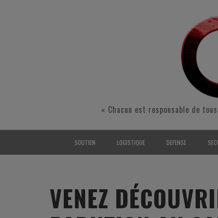
« Chacun est responsable de tous
SOUTIEN
LOGISTIQUE
DEFENSE
SEC
INTERARMÉES
INTERARMÉES
INTERARMÉES
SÉ
TERRE
TERRE
TERRE
RÉ
VENEZ DÉCOUVRI
AIR
AIR
AIR
FO