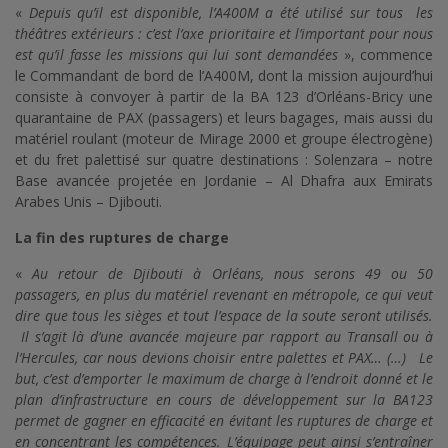
«
Depuis qu’il est disponible, l’A400M a été utilisé sur tous les
théâtres extérieurs : c’est l’axe prioritaire et l’important pour nous
est qu’il fasse les missions qui lui sont demandées
», commence
le Commandant de bord de l’A400M, dont la mission aujourd’hui
consiste à convoyer à partir de la BA 123 d’Orléans-Bricy une
quarantaine de PAX (passagers) et leurs bagages, mais aussi du
matériel roulant (moteur de Mirage 2000 et groupe électrogène)
et du fret palettisé sur quatre destinations : Solenzara – notre
Base avancée projetée en Jordanie – Al Dhafra aux Emirats
Arabes Unis – Djibouti.
La fin des ruptures de charge
«
Au retour de Djibouti à Orléans, nous serons 49 ou 50
passagers, en plus du matériel revenant en métropole, ce qui veut
dire que tous les sièges et tout l’espace de la soute seront utilisés.
Il s’agit là d’une avancée majeure par rapport au Transall ou à
l’Hercules, car nous devions choisir entre palettes et PAX… (…) Le
but, c’est d’emporter le maximum de charge à l’endroit donné et le
plan d’infrastructure en cours de développement sur la BA123
permet de gagner en efficacité en évitant les ruptures de charge et
en concentrant les compétences. L’équipage peut ainsi s’entraîner