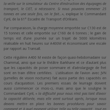
la veille sur le simulateur du Centre d’instruction des équipages de
transport, le CIET, si nécessaire. Si nous pouvons emmener 25
tonnes en une seule fois, on le fait…
», explique le Commandant
e
Cyril, de la 61
Escadre de Transport d’Orléans.
Par comparaison, la charge moyenne emportée sur C130 est de
15 tonnes et celle emportée sur C160 de 6 tonnes ; le gain de
temps est d’une journée sur un trajet de 5000 kilomètres
réalisable en huit heures sur A400M et économisant une escale
par rapport au Transall.
Cette régulière A400 M existe de façon quasi-hebdomadaire sur
Chammal, ainsi que sur le théâtre Barkhane et ce d’autant plus
que les capacités de poser sommaire et d’aérolargage de fret
sont en train d’être certifiées. L’utilisation de l’avion avec JVN
(jumelles de vision nocturne) fait aussi partie des capacités en
cours d’acquisition. Les premiers essais de leurrage doivent
aussi commencer ce mois-ci, mais ainsi que le souligne le
Commandant Cyril, «
la difficulté pour nous n’est pas tant d’avoir
la capacité délivrée, mais elle vient surtout après, lorsque nous
devons mettre en place les bonnes procédures pour savoir
comment et à quel moment utiliser telle ou telle capacité , tout en