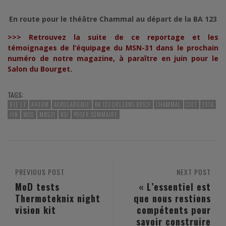
En route pour le théâtre Chammal au départ de la BA 123
>>> Retrouvez la suite de ce reportage et les
témoignages de l’équipage du MSN-31 dans le prochain
numéro de notre magazine, à paraître en juin pour le
Salon du Bourget.
TAGS:
61E ET
A400M
AEROLARGAGE
BA 123 ORLEANS-BRICY
CHAMMAL
CIET
ESTA
JVN
MCO
MNS31
NSI
POSER SOMMAIRE
PREVIOUS POST
NEXT POST
MoD tests
« L’essentiel est
Thermoteknix night
que nous restions
vision kit
compétents pour
savoir construire