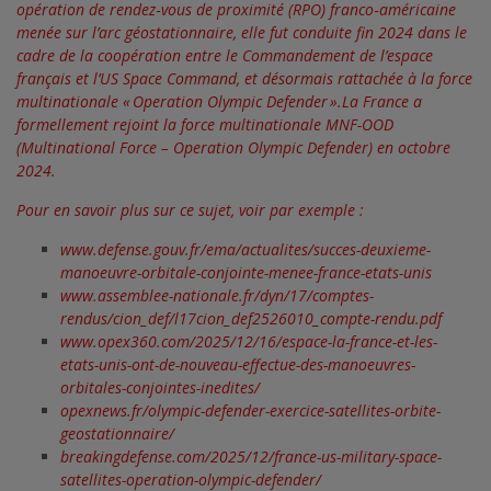
opération de rendez‑vous de proximité (RPO) franco‑américaine
menée sur l’arc géostationnaire, elle fut conduite fin 2024 dans le
cadre de la coopération entre le Commandement de l’espace
français et l’US Space Command, et désormais rattachée à la force
multinationale « Operation Olympic Defender ».La France a
formellement rejoint la force multinationale MNF-OOD
(Multinational Force – Operation Olympic Defender) en octobre
2024.
Pour en savoir plus sur ce sujet, voir par exemple :
www.defense.gouv.fr/ema/actualites/succes-deuxieme-
manoeuvre-orbitale-conjointe-menee-france-etats-unis
www.assemblee-nationale.fr/dyn/17/comptes-
rendus/cion_def/l17cion_def2526010_compte-rendu.pdf
www.opex360.com/2025/12/16/espace-la-france-et-les-
etats-unis-ont-de-nouveau-effectue-des-manoeuvres-
orbitales-conjointes-inedites/
opexnews.fr/olympic-defender-exercice-satellites-orbite-
geostationnaire/
breakingdefense.com/2025/12/france-us-military-space-
satellites-operation-olympic-defender/