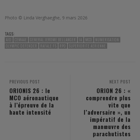
Photo © Linda Verghaeghe, 9 mars 2026
TAGS:
AJD
CEMAAE
GENERAL JEROME BELLANGER
IA
MCO
NUMERISATION
OLYMPIC DEFENDER
RAFALE F5
RPO
SUPERIORITE AERIENNE
PREVIOUS POST
NEXT POST
ORIONIS 26 : le
ORION 26 : «
MCO aéronautique
comprendre plus
à l’épreuve de la
vite que
haute intensité
l’adversaire », un
impératif de la
manœuvre des
parachutistes