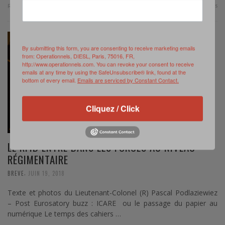
0 Comments
Read more
By submitting this form, you are consenting to receive marketing emails
from: Operationnels, DIESL, Paris, 75016, FR,
http://www.operationnels.com. You can revoke your consent to receive
emails at any time by using the SafeUnsubscribe® link, found at the
bottom of every email.
Emails are serviced by Constant Contact.
Cliquez / Click
LE RFID ENTRE DANS LES FORCES AU NIVEAU
RÉGIMENTAIRE
,
BREVE
JUIN 19, 2018
Texte et photos du Lieutenant-Colonel (R) Pascal Podlaziewiez
– Post Eurosatory buzz : ICARE ou le passage du papier au
numérique Le temps des cahiers …