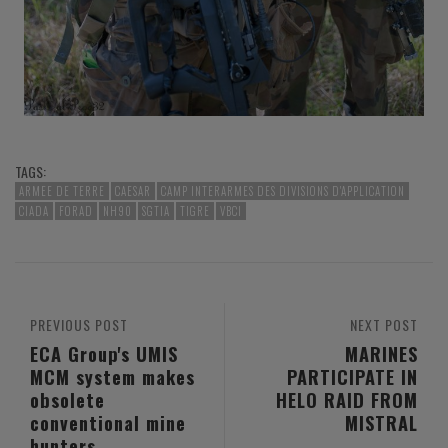
TAGS:
ARMEE DE TERRE
CAESAR
CAMP INTERARMES DES DIVISIONS D'APPLICATION
CIADA
FORAD
NH90
SGTIA
TIGRE
VBCI
PREVIOUS POST
NEXT POST
ECA Group's UMIS
MARINES
MCM system makes
PARTICIPATE IN
obsolete
HELO RAID FROM
conventional mine
MISTRAL
hunters