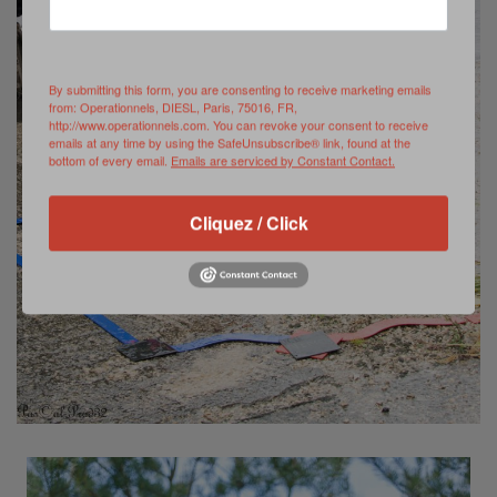
By submitting this form, you are consenting to receive marketing emails
from: Operationnels, DIESL, Paris, 75016, FR,
http://www.operationnels.com. You can revoke your consent to receive
emails at any time by using the SafeUnsubscribe® link, found at the
bottom of every email.
Emails are serviced by Constant Contact.
Cliquez / Click