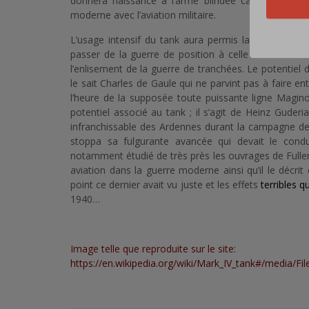
donnera naissance à l’arme blindée cavalerie. Il 
moderne avec l’aviation militaire.
L’usage intensif du tank aura permis la transition t
passer de la guerre de position à celle de mouvem
l’enlisement de la guerre de tranchées. Le potenti
le sait Charles de Gaule qui ne parvint pas à faire e
l’heure de la supposée toute puissante ligne Magi
potentiel associé au tank ; il s’agit de Heinz Guder
infranchissable des Ardennes durant la campagne de 
stoppa sa fulgurante avancée qui devait le cond
notamment étudié de très près les ouvrages de Fuller
aviation dans la guerre moderne ainsi qu’il le décr
point ce dernier avait vu juste et les effets
terribles q
1940…
Image telle que reproduite sur le site:
https://en.wikipedia.org/wiki/Mark_IV_tank#/media/Fil