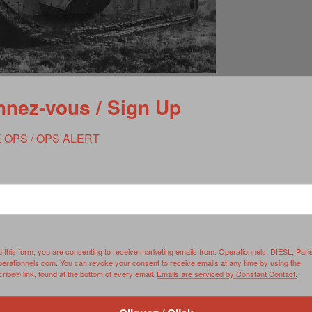
nez-vous / Sign Up
enté par un journaliste militaire anglais, le lieutenant-colonel
e la bataille de la Somme le 15 septembre 1916 son usage n’est
le une cible facile pour l’artillerie lors des grandes batailles de
 OPS / OPS ALERT
ion des officiers du
Tank Corps
britannique, et notamment le
s Haig d’utiliser massivement et sur terrain sec le tank lors de
ille de Cambrai, 400 nouveaux chars Mark IV seront utilisés et
 la première fois depuis le début de la guerre de 14-18 que la
es. Malheureusement les britanniques, surpris par leur propre
culaire avancée donnant ainsi l’opportunité aux allemands de
g this form, you are consenting to receive marketing emails from: Operationnels, DIESL, Pari
e du terrain concédé.
perationnels.com. You can revoke your consent to receive emails at any time by using the
ibe® link, found at the bottom of every email.
Emails are serviced by Constant Contact.
imposera pour la première fois comme arme décisive dans la
 véhicule, le tank transformera la notion même de cavalerie et