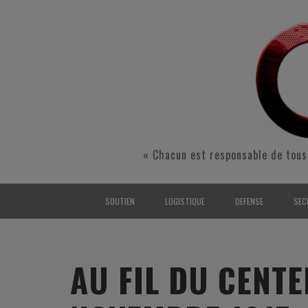
« Chacun est responsable de tous
SOUTIEN
LOGISTIQUE
DEFENSE
SEC
INTERARMÉES
INTERARMÉES
INTERARMÉES
SÉ
TERRE
TERRE
TERRE
RÉ
AU FIL DU CENTE
AIR
AIR
AIR
FO