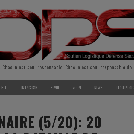
. Chacun est seul responsable. Chacun est seul responsable de 
URITE
IN ENGLISH
REVUE
ZOOM
NEWS
L’EQUIPE OP
CURITÉ INTÉRIEURE
SUPPORT & SUSTAINMENT
ENTRETIENS
2009
L’ÉQUIPE 
SERVE & GARDE NATIONALE
LOGISTIC / SUPPLY CHAIN
REPORTAGES
2010
POUR NOU
NAIRE (5/20): 20
RMATION/ ENTRAÎNEMENT
DEFENSE
ANALYSE
2011
KIT MEDIA