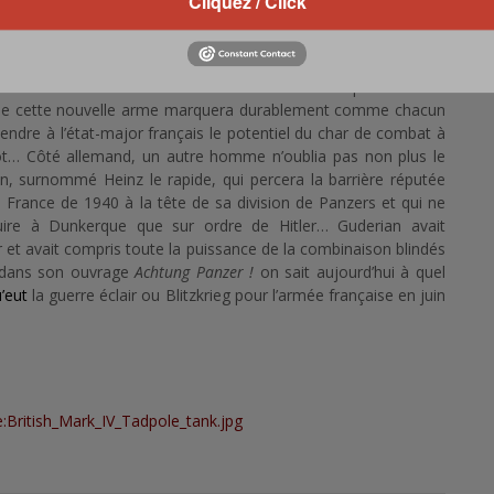
Cliquez / Click
deviendra l’une des deux composantes majeures de la guerre
ant espérée par les militaires en présence depuis août 1914 ;
ents. Les tanks ont donc offert une solution au problème de
el de cette nouvelle arme marquera durablement comme chacun
ntendre à l’état-major français le potentiel du char de combat à
not… Côté allemand, un autre homme n’oublia pas non plus le
ian, surnommé Heinz le rapide, qui percera la barrière réputée
France de 1940 à la tête de sa division de Panzers et qui ne
uire à Dunkerque que sur ordre de Hitler… Guderian avait
 et avait compris toute la puissance de la combinaison blindés
it dans son ouvrage
Achtung Panzer !
on sait aujourd’hui à quel
u’eut
la guerre éclair ou Blitzkrieg pour l’armée française en juin
e:British_Mark_IV_Tadpole_tank.jpg