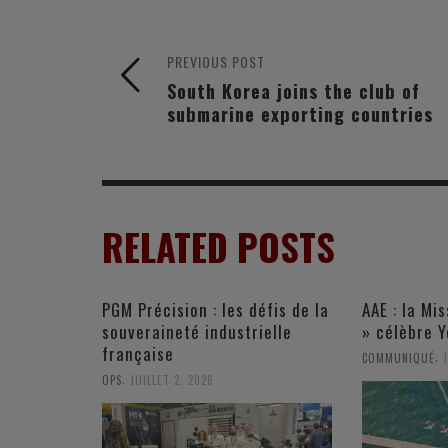
PREVIOUS POST
South Korea joins the club of
submarine exporting countries
RELATED POSTS
PGM Précision : les défis de la
AAE : la Mi
souveraineté industrielle
» célèbre 
française
,
COMMUNIQUÉ
,
OPS
JUILLET 2, 2026