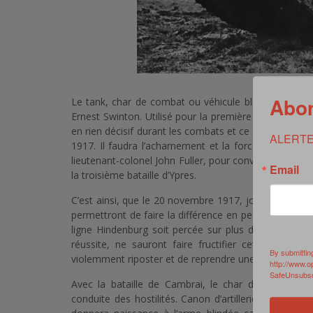
Abon
Le tank, char de combat ou véhicule blindé, a été inv
Ernest Swinton. Utilisé pour la première fois lors d
en rien décisif durant les combats et ce dernier se révè
ALERTE
1917. Il faudra l’acharnement et la force de persuas
lieutenant-colonel John Fuller, pour convaincre Dougla
Email
la troisième bataille d’Ypres.
C’est ainsi, que le 20 novembre 1917, jour de la bata
permettront de faire la différence en permettant pour
ligne Hindenburg soit percée sur plus de 8 kilomètr
réussite, ne sauront faire fructifier cette specta
By submittin
violemment riposter et de reprendre une grande parti
http://www.o
SafeUnsubscr
Avec la bataille de Cambrai, le char d’assaut s’
conduite des hostilités. Canon d’artillerie fixé à un