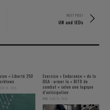
NEXT POST
UN and IEDs
ssion « Liberté 250
Exercice « Endurance » de la
Yorktown
DGA : armer la « BITD de
combat » selon une logique
JUIN 16, 2026
d’anticipation
,
OPS
JUIN 15, 2026