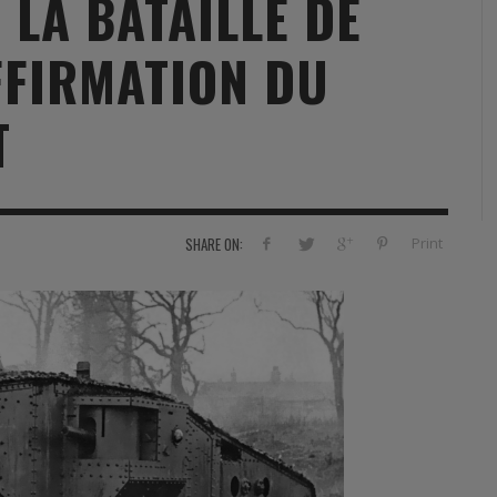
 LA BATAILLE DE
RVIE
SECURITY
HISTOIRE
2012
FFIRMATION DU
ÎNEMENT
TONOMIE
TRAINING
LE COIN DE LA « REDACCHEF »
2013
ORT
SURVIVAL / AUTONOMY / SPORT
L’ŒIL DE ROMAIN PETIT
2014
T
S
CURITÉ PRIVÉE
INDUSTRIES
JEUNES AUTEURS
2015
DUSTRIES
DOCUMENTATION THÉMATIQUE
2016
Print
SHARE ON:
RCES DE SÉCURITÉ ÉTRANGÈRES
VIDÉO
2017
PODCAST
2018
EVÈNEMENT
2019
2020
2021
2022