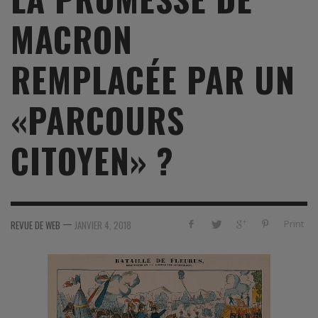
MACRON
REMPLACÉE PAR UN
«PARCOURS
CITOYEN» ?
—
Print
REVUE DE WEB
JANVIER 4, 2018