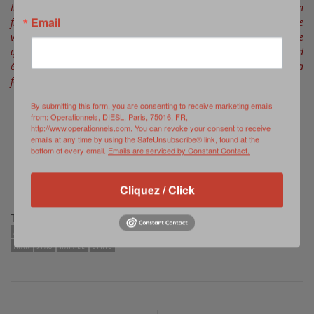
Irak et en Syrie dans la lutte contre le groupe terroriste Daech, en
Email
frappant l’organisation terroriste avec ses moyens aériens. Le
volet « appui » pour la BAP est actuellement structuré autour de
quatre avions de chasse (Rafale B) de l’Armée de l’air. Il comprend
également des militaires projetés à Bagdad et Erbil pour la
formation et le conseil des militaires irakiens.
By submitting this form, you are consenting to receive marketing emails
from: Operationnels, DIESL, Paris, 75016, FR,
http://www.operationnels.com. You can revoke your consent to receive
emails at any time by using the SafeUnsubscribe® link, found at the
bottom of every email.
Emails are serviced by Constant Contact.
Cliquez / Click
TAGS:
ARMÉE DE L'AIR
CAOC
CAS
CHAMMAL
DAECH
FDS
FRAPPES AÉRIENNES
IRAK
JTAC
RAFALE
SYRIE