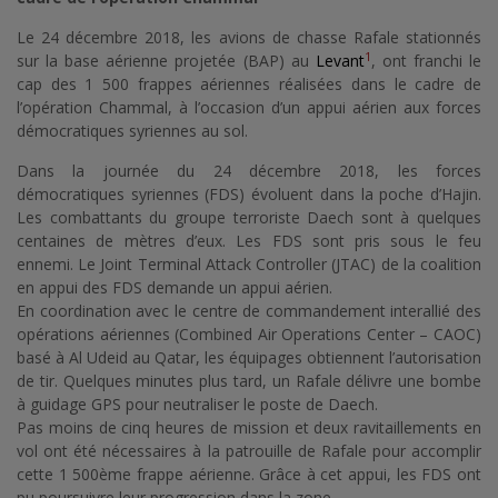
Le 24 décembre 2018, les avions de chasse Rafale stationnés
1
sur la base aérienne projetée (BAP) au
Levant
, ont franchi le
cap des 1 500 frappes aériennes réalisées dans le cadre de
l’opération Chammal, à l’occasion d’un appui aérien aux forces
démocratiques syriennes au sol.
Dans la journée du 24 décembre 2018, les forces
démocratiques syriennes (FDS) évoluent dans la poche d’Hajin.
Les combattants du groupe terroriste Daech sont à quelques
centaines de mètres d’eux. Les FDS sont pris sous le feu
ennemi. Le Joint Terminal Attack Controller (JTAC) de la coalition
en appui des FDS demande un appui aérien.
En coordination avec le centre de commandement interallié des
opérations aériennes (Combined Air Operations Center – CAOC)
basé à Al Udeid au Qatar, les équipages obtiennent l’autorisation
de tir. Quelques minutes plus tard, un Rafale délivre une bombe
à guidage GPS pour neutraliser le poste de Daech.
Pas moins de cinq heures de mission et deux ravitaillements en
vol ont été nécessaires à la patrouille de Rafale pour accomplir
cette 1 500ème frappe aérienne. Grâce à cet appui, les FDS ont
pu poursuivre leur progression dans la zone.