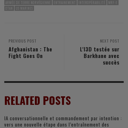
ARMÉE DE TERRE NORVÉGIENNE
ENTRAINEMENT
INTEROPÉRABILITÉ
MRF-E
OTAN
US MARINES
PREVIOUS POST
NEXT POST
Afghanistan : The
L'I3D testée sur
Fight Goes On
Barkhane avec
succès
RELATED POSTS
IA conversationnelle et commandement par intention :
vers une nouvelle étape dans l’entraînement des