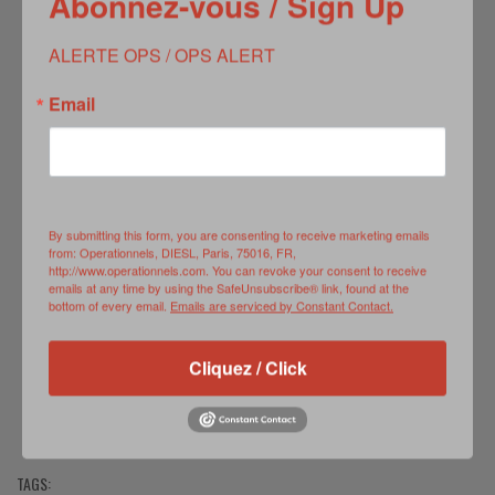
Abonnez-vous / Sign Up
ALERTE OPS / OPS ALERT
Email
By submitting this form, you are consenting to receive marketing emails
from: Operationnels, DIESL, Paris, 75016, FR,
http://www.operationnels.com. You can revoke your consent to receive
emails at any time by using the SafeUnsubscribe® link, found at the
bottom of every email.
Emails are serviced by Constant Contact.
MRF-E 20.1: Cold Weather Training
Cliquez / Click
Crédit photos : Cpl Brennon Taylor, US Marine Corps, 25
novembre 2019, Setermoen, Norvège (US Department of
Defense/dvids)
TAGS: