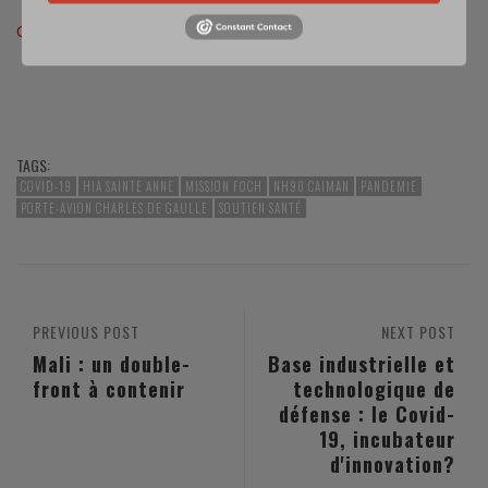
Crédit photos : DICoD, (dont certaines issues de vidéos), ibid
TAGS:
COVID-19
HIA SAINTE ANNE
MISSION FOCH
NH90 CAIMAN
PANDEMIE
PORTE-AVION CHARLES DE GAULLE
SOUTIEN SANTÉ
PREVIOUS POST
NEXT POST
Mali : un double-
Base industrielle et
front à contenir
technologique de
défense : le Covid-
19, incubateur
d'innovation?