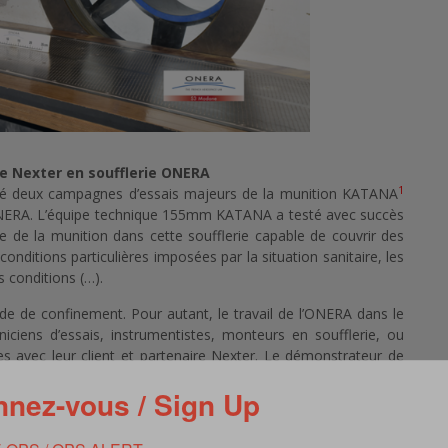
e Nexter en soufflerie ONERA
1
isé deux campagnes d’essais majeurs de la munition KATANA
’ONERA. L’équipe technique 155mm KATANA a testé avec succès
e de la munition dans cette soufflerie capable de couvrir des
conditions particulières imposées par la situation sanitaire, les
 conditions (…).
de de confinement. Pour autant, le travail de l’ONERA dans le
ciens d’essais, instrumentistes, monteurs en soufflerie, ou
es avec leur client et partenaire Nexter. Le démonstrateur de
une tête de roulis) sur le secteur porte-dards de la soufflerie.
nez-vous / Sign Up
idée du vol, de l’ouverture du CAS (
Control Actuation System
–
tant le contrôle de la trajectoire, jusqu’à l’arrivée sur cible.