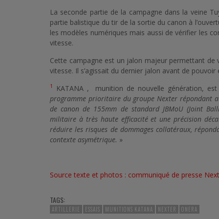
La seconde partie de la campagne dans la veine Tuyè
partie balistique du tir de la sortie du canon à l’ou
les modèles numériques mais aussi de vérifier les co
vitesse.
Cette campagne est un jalon majeur permettant de val
vitesse. Il s’agissait du dernier jalon avant de pouvoir
1
KATANA , munition de nouvelle génération, es
programme prioritaire du groupe Nexter répondant aux
de canon de 155mm de standard JBMoU (Joint Ball
militaire à très haute efficacité et une précision dé
réduire les risques de dommages collatéraux, répond
contexte asymétrique.
»
Source texte et photos : communiqué de presse Nex
TAGS:
ARTILLERIE
ESSAIS
MUNITIONS KATANA
NEXTER
ONERA