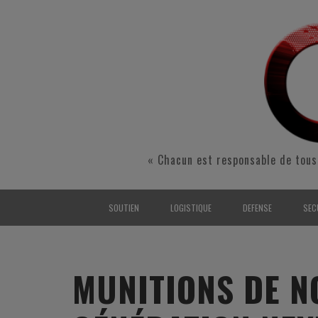
« Chacun est responsable de tous
SOUTIEN
LOGISTIQUE
DEFENSE
SEC
INTERARMÉES
INTERARMÉES
INTERARMÉES
SÉ
TERRE
TERRE
TERRE
RÉ
MUNITIONS DE N
AIR
AIR
AIR
FO