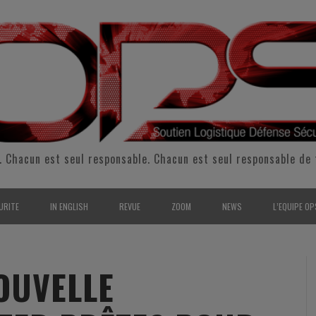
. Chacun est seul responsable. Chacun est seul responsable de 
URITE
IN ENGLISH
REVUE
ZOOM
NEWS
L’EQUIPE OP
CURITÉ INTÉRIEURE
SUPPORT & SUSTAINMENT
ENTRETIENS
2009
L’ÉQUIPE 
SERVE & GARDE NATIONALE
LOGISTIC / SUPPLY CHAIN
REPORTAGES
2010
POUR NOU
OUVELLE
RMATION/ ENTRAÎNEMENT
DEFENSE
ANALYSE
2011
KIT MEDIA