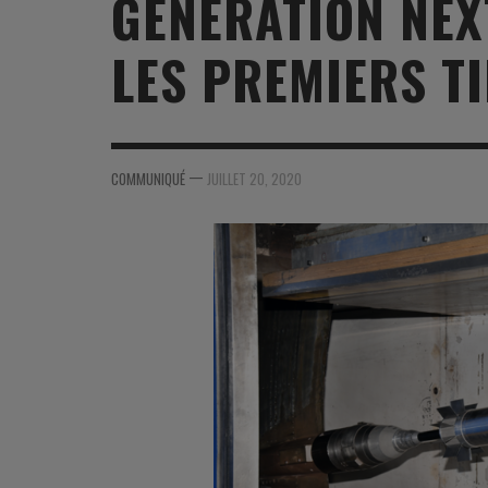
GÉNÉRATION NEX
MER
MER
MER
SU
LES PREMIERS TI
SOUTIEN SANTÉ
FORMATION/ ENTRAÎNEMENT
FORMATION/ ENTRA
AU
SOUTIEN CARBURANT
INDUSTRIES
INDUSTRIES
SP
MCO
ARMÉES ÉTRANGÈRES
ARMÉES ÉTRANGÈRE
SÉ
—
COMMUNIQUÉ
JUILLET 20, 2020
FORMATION/ ENTRAÎNEMENT
IN
INDUSTRIES
FO
ARMÉES ÉTRANGÈRES