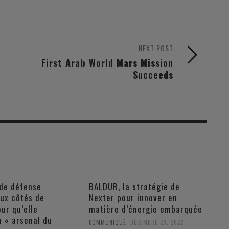
NEXT POST
First Arab World Mars Mission
Succeeds
 de défense
BALDUR, la stratégie de
aux côtés de
Nexter pour innover en
our qu’elle
matière d’énergie embarquée
n « arsenal du
,
COMMUNIQUÉ
DÉCEMBRE 28, 2022