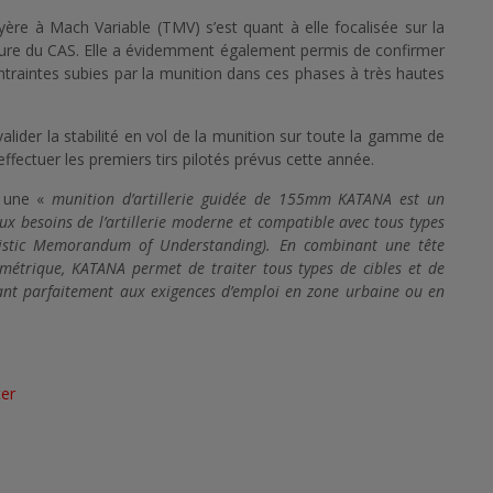
re à Mach Variable (TMV) s’est quant à elle focalisée sur la
verture du CAS. Elle a évidemment également permis de confirmer
ntraintes subies par la munition dans ces phases à très hautes
ider la stabilité en vol de la munition sur toute la gamme de
 effectuer les premiers tirs pilotés prévus cette année.
t une «
munition d’artillerie guidée de 155mm KATANA est un
 besoins de l’artillerie moderne et compatible avec tous types
istic Memorandum of Understanding). En combinant une tête
camétrique, KATANA permet de traiter tous types de cibles et de
ant parfaitement aux exigences d’emploi en zone urbaine ou en
ter