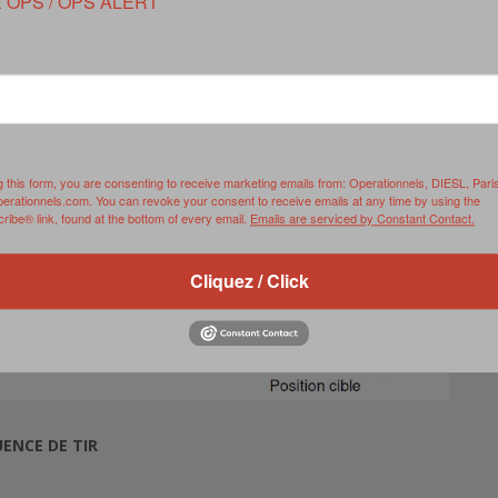
 OPS / OPS ALERT
tester différentes configurations de munitions dans l’ensemble
g this form, you are consenting to receive marketing emails from: Operationnels, DIESL, Pari
perationnels.com. You can revoke your consent to receive emails at any time by using the
ibe® link, found at the bottom of every email.
Emails are serviced by Constant Contact.
Cliquez / Click
ENCE DE TIR