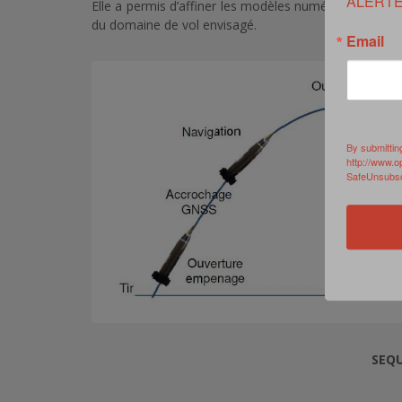
ALERTE
Elle a permis d’affiner les modèles numériques et de 
du domaine de vol envisagé.
Email
By submittin
http://www.o
SafeUnsubscr
SEQU