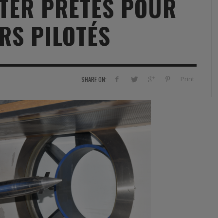
TER PRÊTES POUR
RVIE
SECURITY
HISTOIRE
2012
RS PILOTÉS
ÎNEMENT
TONOMIE
TRAINING
LE COIN DE LA « REDACCHEF »
2013
ORT
SURVIVAL / AUTONOMY / SPORT
L’ŒIL DE ROMAIN PETIT
2014
S
CURITÉ PRIVÉE
INDUSTRIES
JEUNES AUTEURS
2015
Print
SHARE ON:
DUSTRIES
DOCUMENTATION THÉMATIQUE
2016
RCES DE SÉCURITÉ ÉTRANGÈRES
VIDÉO
2017
PODCAST
2018
EVÈNEMENT
2019
2020
2021
2022