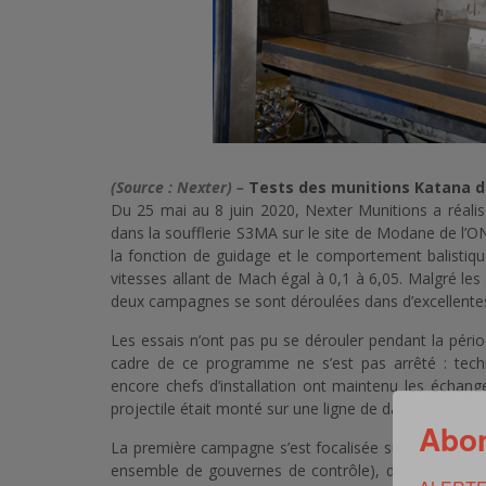
(Source : Nexter) –
Tests des munitions Katana d
Du 25 mai au 8 juin 2020, Nexter Munitions a réal
dans la soufflerie S3MA sur le site de Modane de l
la fonction de guidage et le comportement balistiqu
vitesses allant de Mach égal à 0,1 à 6,05. Malgré les 
deux campagnes se sont déroulées dans d’excellentes
Les essais n’ont pas pu se dérouler pendant la pério
cadre de ce programme ne s’est pas arrêté : techni
encore chefs d’installation ont maintenu les échang
projectile était monté sur une ligne de dard (équipé d’
Abon
La première campagne s’est focalisée sur la partie gu
ensemble de gouvernes de contrôle), dispositif permet