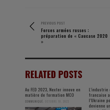
PREVIOUS POST
Forces armées russes :
préparation de « Caucase 2020
»
RELATED POSTS
Au FED 2023, Nexter innove en
L’industrie
matière de formation MCO
francaise 
l’Ukraine p
,
COMMUNIQUÉ
OCTOBRE 10, 2023
devienne u