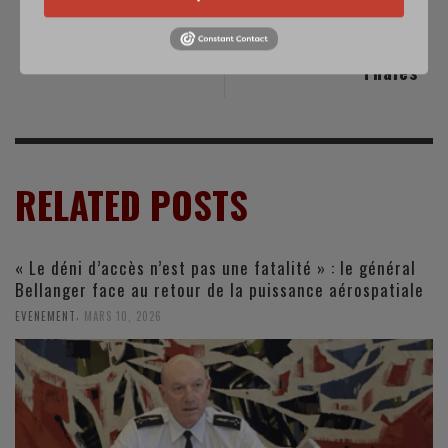
Multi-Front War
des radios
Feared
tactiques de l'US
Army s'appuie sur
Thales
RELATED POSTS
« Le déni d’accès n’est pas une fatalité » : le général
Bellanger face au retour de la puissance aérospatiale
,
EVENEMENT
MARS 10, 2026