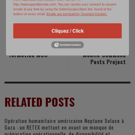
http://www.operationnels.com. You can revoke your consent to receive
emails at any time by using the SafeUnsubscribe® link, found at the
bottom of every email.
Emails are serviced by Constant Contact.
PREVIOUS POST
NEXT POST
Cliquez / Click
Au FED 2023,
U.S. Army Seeks
Nexter innove en
Alternative Energy
matière de
Technologies for
formation MCO
Mobile Command
Posts Project
RELATED POSTS
Opération humanitaire américaine Neptune Solace à
Gaza : un RETEX mettant en avant un manque de
préparation opérationnelle, de disponibilité et