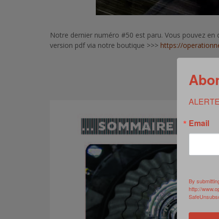
Notre dernier numéro #50 est paru. Vous pouvez en d
version pdf via notre boutique >>>
https://operationn
Abon
ALERTE
Email
By submittin
http://www.o
SafeUnsubscr