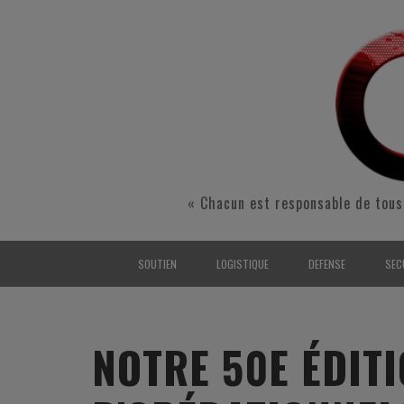
« Chacun est responsable de tous
SOUTIEN
LOGISTIQUE
DEFENSE
SEC
INTERARMÉES
INTERARMÉES
INTERARMÉES
SÉ
TERRE
TERRE
TERRE
RÉ
NOTRE 50E ÉDIT
AIR
AIR
AIR
FO