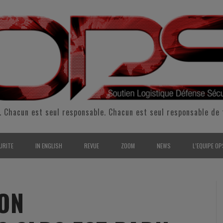
. Chacun est seul responsable. Chacun est seul responsable de 
URITE
IN ENGLISH
REVUE
ZOOM
NEWS
L’EQUIPE OP
CURITÉ INTÉRIEURE
SUPPORT & SUSTAINMENT
ENTRETIENS
2009
L’ÉQUIPE 
SERVE & GARDE NATIONALE
LOGISTIC / SUPPLY CHAIN
REPORTAGES
2010
POUR NOU
ION
RMATION/ ENTRAÎNEMENT
DEFENSE
ANALYSE
2011
KIT MEDIA