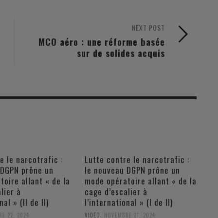
NEXT POST
MCO aéro : une réforme basée
sur de solides acquis
e le narcotrafic :
Lutte contre le narcotrafic :
 DGPN prône un
le nouveau DGPN prône un
oire allant « de la
mode opératoire allant « de la
lier à
cage d’escalier à
nal » (II de II)
l’international » (I de II)
,
E 22, 2024
VIDEO
NOVEMBRE 21, 2024