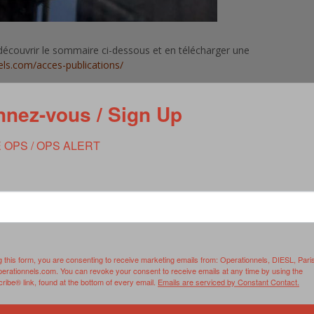
écouvrir le sommaire ci-dessous et en télécharger une
els.com/acces-publications/
nez-vous / Sign Up
 OPS / OPS ALERT
g this form, you are consenting to receive marketing emails from: Operationnels, DIESL, Pari
perationnels.com. You can revoke your consent to receive emails at any time by using the
ibe® link, found at the bottom of every email.
Emails are serviced by Constant Contact.