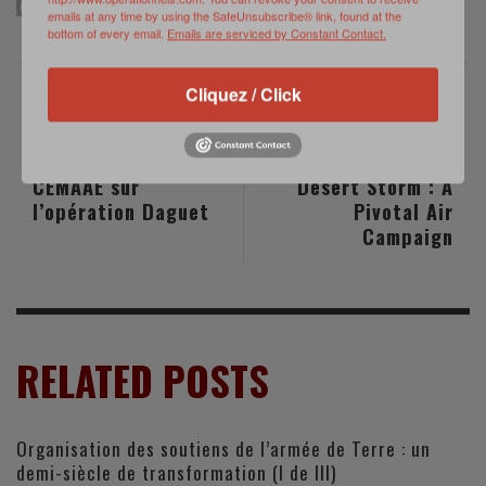
GENERAL FLEURY
GENERAL LANATA
GUERRE DU GOLFE
TEMPÊTE DU DÉSERT
emails at any time by using the SafeUnsubscribe® link, found at the
bottom of every email.
Emails are serviced by Constant Contact.
Cliquez / Click
PREVIOUS POST
NEXT POST
Le RETEX du
A Retrospective On
CEMAAE sur
Desert Storm : A
l’opération Daguet
Pivotal Air
Campaign
RELATED POSTS
Organisation des soutiens de l’armée de Terre : un
demi-siècle de transformation (I de III)