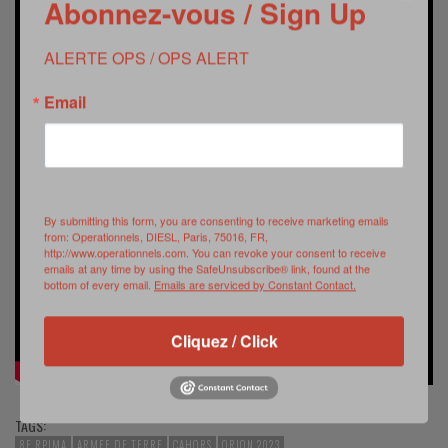
Abonnez-vous / Sign Up
ALERTE OPS / OPS ALERT
Email
By submitting this form, you are consenting to receive marketing emails
from: Operationnels, DIESL, Paris, 75016, FR,
http://www.operationnels.com. You can revoke your consent to receive
emails at any time by using the SafeUnsubscribe® link, found at the
bottom of every email.
Emails are serviced by Constant Contact.
Cliquez / Click
TAGS:
8E RPIMA
ARMEE DE TERRE
CAHORS
ORION 2023