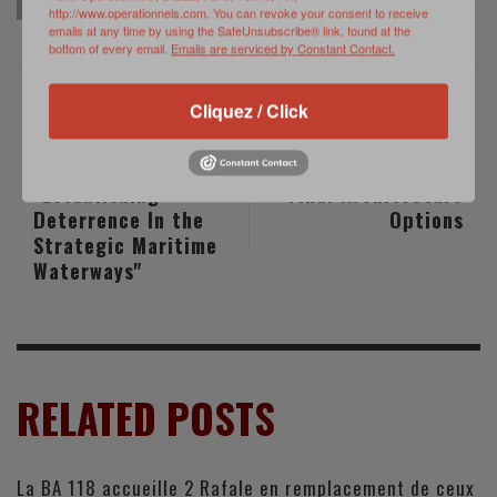
BORIS PISTORIUS
MARGARITA ROBLES
SCAF
SEBASTIEN LECORNU
http://www.operationnels.com. You can revoke your consent to receive
emails at any time by using the SafeUnsubscribe® link, found at the
bottom of every email.
Emails are serviced by Constant Contact.
Cliquez / Click
PREVIOUS POST
NEXT POST
SNMG2:
FCAS: Selecting
"Establishing
Final Architecture
Deterrence In the
Options
Strategic Maritime
Waterways"
RELATED POSTS
La BA 118 accueille 2 Rafale en remplacement de ceux