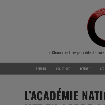
« Chacun est responsable de tous
SOUTIEN
LOGISTIQUE
DEFENSE
SEC
INTERARMÉES
INTERARMÉES
INTERARMÉES
SÉ
TERRE
TERRE
TERRE
RÉ
L’ACADÉMIE NAT
AIR
AIR
AIR
FO