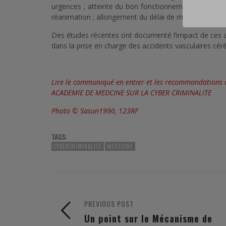
urgences ; atteinte du bon fonctionnement de disposi
réanimation ; allongement du délai de mise en œuvre
Des études récentes ont documenté l’impact de ces at
dans la prise en charge des accidents vasculaires cér
Lire le communiqué en entier et les recommandations
ACADEMIE DE MEDCINE SUR LA CYBER CRIMINALITE
Photo © Sasun1990, 123RF
TAGS:
CYBERCRIMINALITÉ
MEDECINE
PREVIOUS POST
Un point sur le Mécanisme de