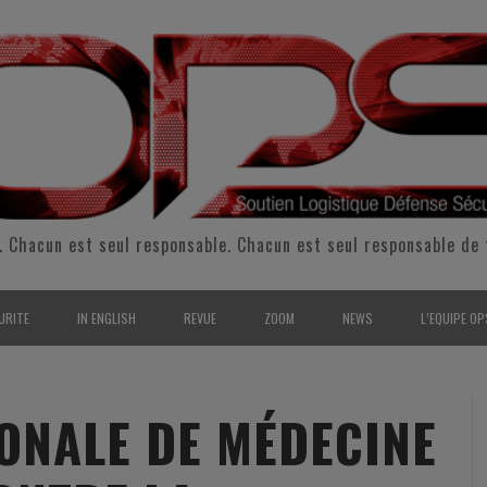
. Chacun est seul responsable. Chacun est seul responsable de 
URITE
IN ENGLISH
REVUE
ZOOM
NEWS
L’EQUIPE OP
CURITÉ INTÉRIEURE
SUPPORT & SUSTAINMENT
ENTRETIENS
2009
L’ÉQUIPE 
SERVE & GARDE NATIONALE
LOGISTIC / SUPPLY CHAIN
REPORTAGES
2010
POUR NOU
IONALE DE MÉDECINE
RMATION/ ENTRAÎNEMENT
DEFENSE
ANALYSE
2011
KIT MEDIA