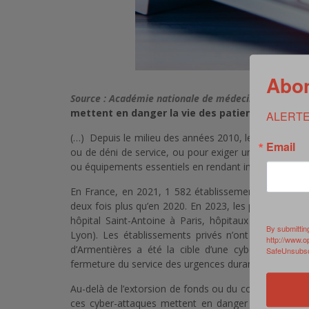
Abon
Source : Académie nationale de médecine –
Les att
mettent en danger la vie des patients
ALERTE
(…) Depuis le milieu des années 2010, les cybercrimi
Email
ou de déni de service, ou pour exiger une rançon, l’i
ou équipements essentiels en rendant inutilisables l
En France, en 2021, 1 582 établissements de santé o
deux fois plus qu’en 2020. En 2023, les plus grands hô
hôpital Saint-Antoine à Paris, hôpitaux de l’Assist
By submittin
Lyon). Les établissements privés n’ont pas été épar
http://www.o
d’Armentières a été la cible d’une cyberattaque
SafeUnsubscr
fermeture du service des urgences durant 24 heures.
Au-delà de l’extorsion de fonds ou du coût lié au ren
ces cyber-attaques mettent en danger la vie des pat