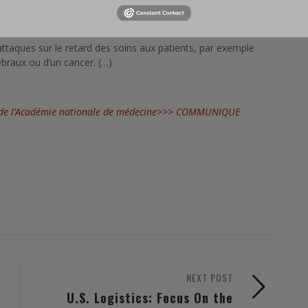
tifs d’assistance vitale, par exemple au bloc opératoire ou en
 de certaines procédures diagnostiques ou thérapeutiques.
taques sur le retard des soins aux patients, par exemple
ébraux ou d’un cancer. (…)
 de l’Académie nationale de médecine>>>
COMMUNIQUE
NEXT POST
U.S. Logistics: Focus On the