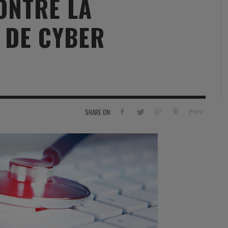
ONTRE LA
RVIE
SECURITY
HISTOIRE
2012
 DE CYBER
ÎNEMENT
TONOMIE
TRAINING
LE COIN DE LA « REDACCHEF »
2013
ORT
SURVIVAL / AUTONOMY / SPORT
L’ŒIL DE ROMAIN PETIT
2014
S
CURITÉ PRIVÉE
INDUSTRIES
JEUNES AUTEURS
2015
DUSTRIES
DOCUMENTATION THÉMATIQUE
2016
Print
SHARE ON:
RCES DE SÉCURITÉ ÉTRANGÈRES
VIDÉO
2017
PODCAST
2018
EVÈNEMENT
2019
2020
2021
2022