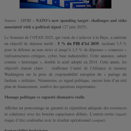
NATO’s new spending target: challenges and risks
Source :
SIPRI
–
associated with a political signal
(27 juin 2025).
Le Sommet de l’OTAN 2025, qui vient de s’achever à la Haye, a entériné
5 % du PIB d’ici 2035
un objectif de dépense inédit :
,
incluant 3,5 %
pour la défense au sens strict et jusqu’à 1,5 % de dépenses « connexes »
(infrastructures critiques, cyber, base industrielle). Cette annonce, saluée
comme « historique », double le seuil adopté en 2014. Cette année, les
objectifs étaient clairs : réaffirmer l’unité de l’Alliance et rassurer
Washington sur la prise de responsabilité européen du « partage du
fardeau » militaire. Néanmoins, ce signal politique, encore loin d’un réel
plan de financement, soulève des questions importantes :
Message politique
capacité dissuasive réelle
vs
Afficher un pourcentage ne garantit ni répartition adéquate des ressources
ni cohérence avec les besoins capacitaires définis. L’entrée-sortie (
input
)
risque d’être confondue avec le résultat opérationnel (
output
).
Soutenabilité budgétaire